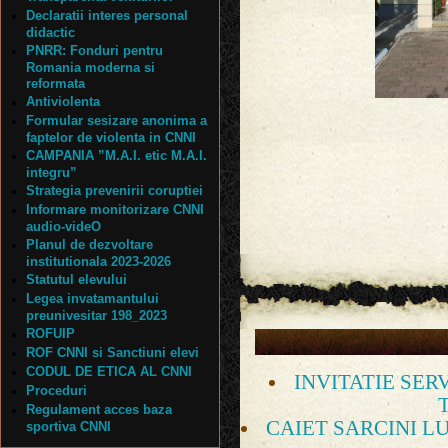
Declaratii interes personal
didactic
PNRR: Fonduri pentru
Romania moderna si
reformata
1
/
36
Antiviolenta
Formular sesizare anonima a
faptelor de violenta in CNNI
CAMPANIA ”M.A.I. etic M.A.I.
integru”
Strategia prevenirii coruptiei
Informare monitorizare CNNI
audio-videO
Planul de dezvoltare
institutionala 2023-2026
Statutul elevului
Legea invatamantului
preunivesitar 198_2023
ROFUIP
ROF CNNI si Sanctiuni elevi
CODUL DE ETICA AL CNNI
INVITATIE SER
Proceduri
Regulament acces baza
CAIET SARCINI 
sportiva CNNI