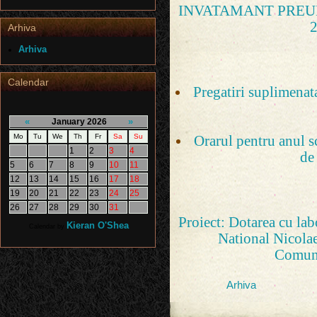
INVATAMANT PREU
Arhiva
Arhiva
Calendar
Pregatiri suplimena
«
»
January 2026
Mo
Tu
We
Th
Fr
Sa
Su
Orarul pentru anul s
1
2
3
4
de
5
6
7
8
9
10
11
12
13
14
15
16
17
18
19
20
21
22
23
24
25
26
27
28
29
30
31
Proiect: Dotarea cu lab
Kieran O'Shea
Calendar by
National Nicola
Comuni
Arhiva
07