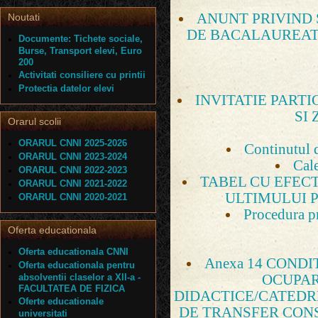
ANUNT PRIVIND
Noutati
DE BACALAUREAT 
Documente: Tichete sociale,
Burse, Transport elevi, Euro
200
Activitati consiliere cu printii
Protectia datelor elevi
INVITATIE PARTI
SI
Orarul scolii
ORARUL CNNI 2025-2026
Continutul d
ORARUL CNNI 2023-2024
Cale
ORARUL CNNI 2022-2023
TABEL CU EFECT
ORARUL CNNI 2021-2022
ULTIMULUI 
ORARUL CNNI 2020-2021
Procedura pr
Oferta educationala
Oferta educationala CNNI
Anexa 14 CONDI
Oferta educationala pentru
absolventii claselor a XII-a -
OCUPAR
FACULTATEA DE FIZICA
DIDACTICE/CATEDR
Oferte educationale
DE TRANSFER CONS
universitati