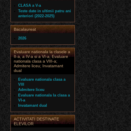
CLASA a V-a
Teste date in ultimii patru ani
anteriori (2022-2025)
Bacalaureat
2026
Evaluare nationala la clasele a
II-a, a IV-a si a VI-a; Evaluare
nationala clasa a VIII-a;
Admitere liceu; Invatamant
dual
Evaluare nationala clasa a
VIII
Admitere liceu
Evaluare nationala la clasa a
VI-a
Invatamant dual
ACTIVITATI DESTINATE
ELEVILOR