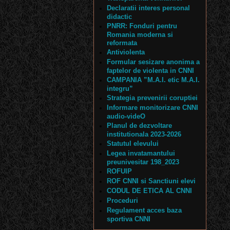
Declaratii interes personal
didactic
PNRR: Fonduri pentru
Romania moderna si
reformata
Antiviolenta
Formular sesizare anonima a
faptelor de violenta in CNNI
CAMPANIA ”M.A.I. etic M.A.I.
integru”
Strategia prevenirii coruptiei
Informare monitorizare CNNI
audio-videO
Planul de dezvoltare
institutionala 2023-2026
Statutul elevului
Legea invatamantului
preunivesitar 198_2023
ROFUIP
ROF CNNI si Sanctiuni elevi
CODUL DE ETICA AL CNNI
Proceduri
Regulament acces baza
sportiva CNNI