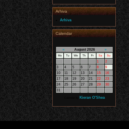
Arhiva
Arhiva
Calendar
«
»
August 2026
Mo
Tu
We
Th
Fr
Sa
Su
1
2
3
4
5
6
7
8
9
10
11
12
13
14
15
16
17
18
19
20
21
22
23
24
25
26
27
28
29
30
31
Kieran O'Shea
Calendar by