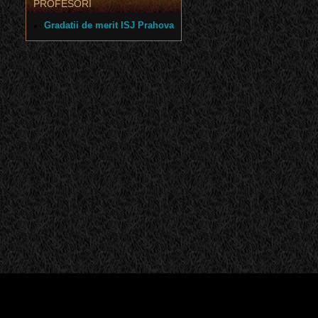
PROFESORI
Gradatii de merit ISJ Prahova