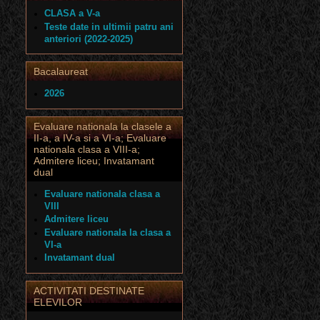
CLASA a V-a
Teste date in ultimii patru ani
anteriori (2022-2025)
Bacalaureat
2026
Evaluare nationala la clasele a
II-a, a IV-a si a VI-a; Evaluare
nationala clasa a VIII-a;
Admitere liceu; Invatamant
dual
Evaluare nationala clasa a
VIII
Admitere liceu
Evaluare nationala la clasa a
VI-a
Invatamant dual
ACTIVITATI DESTINATE
ELEVILOR