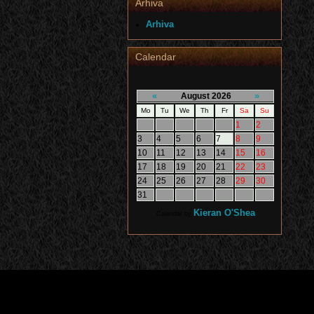
Arhiva
Arhiva
Calendar
«
»
August 2026
Mo
Tu
We
Th
Fr
Sa
Su
1
2
3
4
5
6
7
8
9
10
11
12
13
14
15
16
17
18
19
20
21
22
23
24
25
26
27
28
29
30
31
Kieran O'Shea
Calendar by