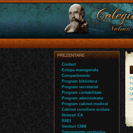
PREZENTARE
Contact
Echipa manageriala
Compartimente
Pr
Program biblioteca
F
Program secretariat
O
Program contabilitate
Of
Program administrator
Of
Program cabinet medical
Cabinet consiliere scolara
Hotarari CA
RAEI
Venituri CNNI
Transparenta veniturilor