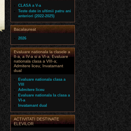
CLASA a V-a
Teste date in ultimii patru ani
anteriori (2022-2025)
Bacalaureat
2026
Evaluare nationala la clasele a
II-a, a IV-a si a VI-a; Evaluare
nationala clasa a VIII-a;
Admitere liceu; Invatamant
dual
Evaluare nationala clasa a
VIII
Admitere liceu
Evaluare nationala la clasa a
VI-a
Invatamant dual
ACTIVITATI DESTINATE
ELEVILOR