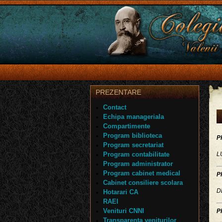
PREZENTARE
Contact
Echipa manageriala
Compartimente
Program biblioteca
P
Program secretariat
Program contabilitate
L
Program administrator
Program cabinet medical
P
Cabinet consiliere scolara
D
Hotarari CA
RAEI
Venituri CNNI
P
Transparenta veniturilor