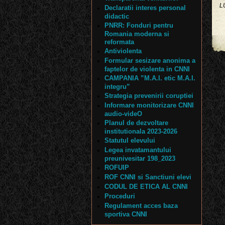
L
Declaratii interes personal
didactic
PNRR: Fonduri pentru
Romania moderna si
reformata
Antiviolenta
Formular sesizare anonima a
faptelor de violenta in CNNI
CAMPANIA ”M.A.I. etic M.A.I.
integru”
Strategia prevenirii coruptiei
Informare monitorizare CNNI
audio-videO
Planul de dezvoltare
institutionala 2023-2026
Statutul elevului
Legea invatamantului
preunivesitar 198_2023
ROFUIP
ROF CNNI si Sanctiuni elevi
CODUL DE ETICA AL CNNI
Proceduri
Regulament acces baza
sportiva CNNI