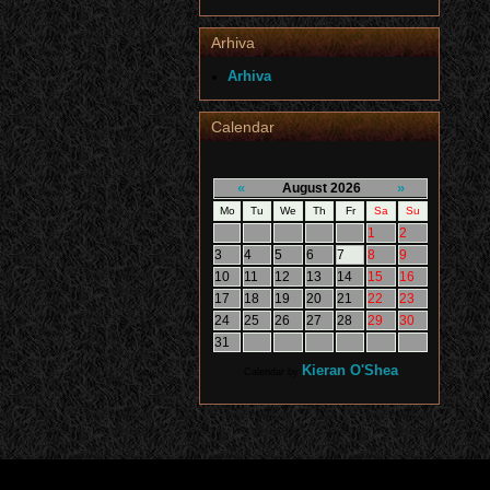
Arhiva
Arhiva
Calendar
«
»
August 2026
Mo
Tu
We
Th
Fr
Sa
Su
1
2
3
4
5
6
7
8
9
10
11
12
13
14
15
16
17
18
19
20
21
22
23
24
25
26
27
28
29
30
31
Kieran O'Shea
Calendar by