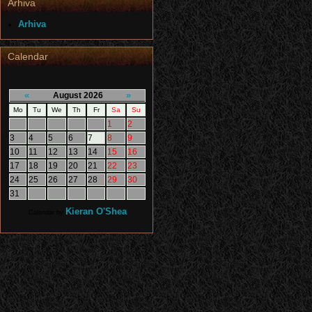
Arhiva
Arhiva
Calendar
«
»
August 2026
Mo
Tu
We
Th
Fr
Sa
Su
1
2
3
4
5
6
7
8
9
10
11
12
13
14
15
16
17
18
19
20
21
22
23
24
25
26
27
28
29
30
31
Kieran O'Shea
Calendar by