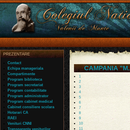
PREZENTARE
Contact
CAMPANIA ”M.A.I
Echipa manageriala
Compartimente
1
Program biblioteca
2
Program secretariat
3
Program contabilitate
4
Program administrator
5
Program cabinet medical
6
Cabinet consiliere scolara
7
Hotarari CA
8
RAEI
9
Venituri CNNI
10
11
Transparenta veniturilor