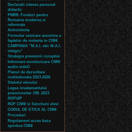
Declaratii interes personal
didactic
PNRR: Fonduri pentru
Romania moderna si
reformata
Antiviolenta
Formular sesizare anonima a
faptelor de violenta in CNNI
CAMPANIA ”M.A.I. etic M.A.I.
integru”
Strategia prevenirii coruptiei
Informare monitorizare CNNI
audio-videO
Planul de dezvoltare
institutionala 2023-2026
Statutul elevului
Legea invatamantului
preunivesitar 198_2023
ROFUIP
ROF CNNI si Sanctiuni elevi
CODUL DE ETICA AL CNNI
Proceduri
Regulament acces baza
sportiva CNNI