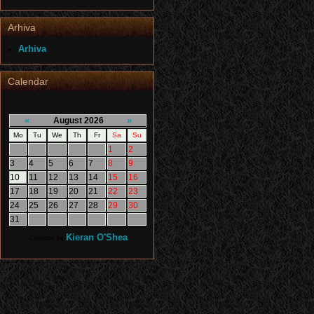
Arhiva
Arhiva
Calendar
«
»
August 2026
Mo
Tu
We
Th
Fr
Sa
Su
1
2
3
4
5
6
7
8
9
10
11
12
13
14
15
16
17
18
19
20
21
22
23
24
25
26
27
28
29
30
31
Kieran O'Shea
Calendar by