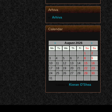
Arhiva
Arhiva
Calendar
«
»
August 2026
Mo
Tu
We
Th
Fr
Sa
Su
1
2
3
4
5
6
7
8
9
10
11
12
13
14
15
16
17
18
19
20
21
22
23
24
25
26
27
28
29
30
31
Kieran O'Shea
Calendar by