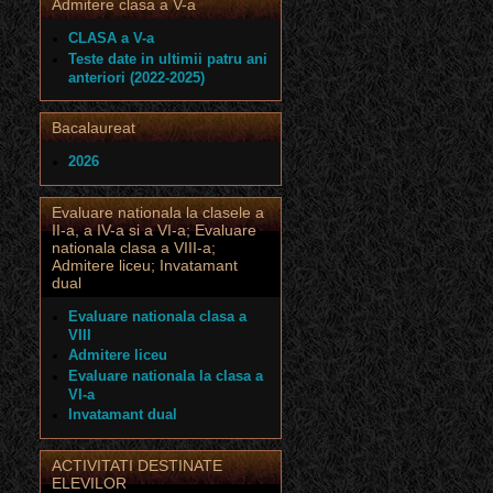
Admitere clasa a V-a
CLASA a V-a
Teste date in ultimii patru ani
anteriori (2022-2025)
Bacalaureat
2026
Evaluare nationala la clasele a
II-a, a IV-a si a VI-a; Evaluare
nationala clasa a VIII-a;
Admitere liceu; Invatamant
dual
Evaluare nationala clasa a
VIII
Admitere liceu
Evaluare nationala la clasa a
VI-a
Invatamant dual
ACTIVITATI DESTINATE
ELEVILOR