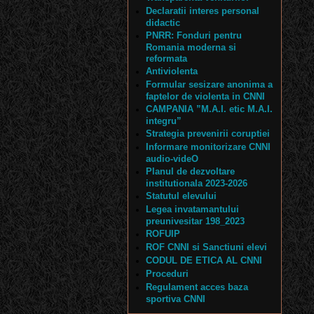
Declaratii interes personal
didactic
PNRR: Fonduri pentru
Romania moderna si
reformata
Antiviolenta
Formular sesizare anonima a
faptelor de violenta in CNNI
CAMPANIA ”M.A.I. etic M.A.I.
integru”
Strategia prevenirii coruptiei
Informare monitorizare CNNI
audio-videO
Planul de dezvoltare
institutionala 2023-2026
Statutul elevului
Legea invatamantului
preunivesitar 198_2023
ROFUIP
ROF CNNI si Sanctiuni elevi
CODUL DE ETICA AL CNNI
Proceduri
Regulament acces baza
sportiva CNNI