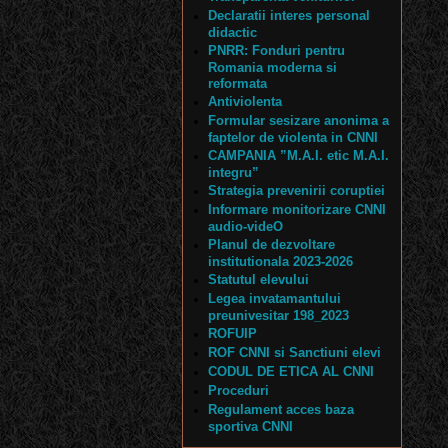
Declaratii interes personal
didactic
PNRR: Fonduri pentru
Romania moderna si
reformata
Antiviolenta
Formular sesizare anonima a
faptelor de violenta in CNNI
CAMPANIA ”M.A.I. etic M.A.I.
integru”
Strategia prevenirii coruptiei
Informare monitorizare CNNI
audio-videO
Planul de dezvoltare
institutionala 2023-2026
Statutul elevului
Legea invatamantului
preunivesitar 198_2023
ROFUIP
ROF CNNI si Sanctiuni elevi
CODUL DE ETICA AL CNNI
Proceduri
Regulament acces baza
sportiva CNNI