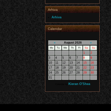
Arhiva
Arhiva
Calendar
«
»
August 2026
Mo
Tu
We
Th
Fr
Sa
Su
1
2
3
4
5
6
7
8
9
10
11
12
13
14
15
16
17
18
19
20
21
22
23
24
25
26
27
28
29
30
31
Kieran O'Shea
Calendar by