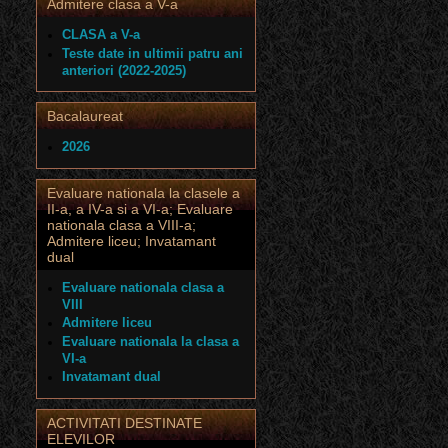
Admitere clasa a V-a
CLASA a V-a
Teste date in ultimii patru ani
anteriori (2022-2025)
Bacalaureat
2026
Evaluare nationala la clasele a
II-a, a IV-a si a VI-a; Evaluare
nationala clasa a VIII-a;
Admitere liceu; Invatamant
dual
Evaluare nationala clasa a
VIII
Admitere liceu
Evaluare nationala la clasa a
VI-a
Invatamant dual
ACTIVITATI DESTINATE
ELEVILOR