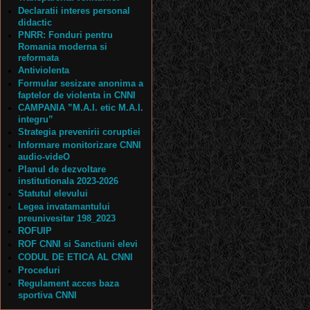
Declaratii interes personal
didactic
PNRR: Fonduri pentru
Romania moderna si
reformata
Antiviolenta
Formular sesizare anonima a
faptelor de violenta in CNNI
CAMPANIA ”M.A.I. etic M.A.I.
integru”
Strategia prevenirii coruptiei
Informare monitorizare CNNI
audio-videO
Planul de dezvoltare
institutionala 2023-2026
Statutul elevului
Legea invatamantului
preunivesitar 198_2023
ROFUIP
ROF CNNI si Sanctiuni elevi
CODUL DE ETICA AL CNNI
Proceduri
Regulament acces baza
sportiva CNNI