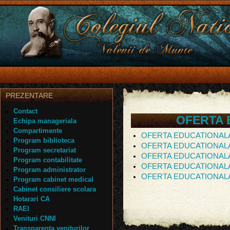
PREZENTARE
Contact
OFERTA 
Echipa manageriala
Compartimente
OFERTA EDUCATIONALA
Program biblioteca
OFERTA EDUCATIONALA
Program secretariat
OFERTA EDUCATIONALA
Program contabilitate
OFERTA EDUCATIONALA
Program administrator
OFERTA EDUCATIONALA
Program cabinet medical
Cabinet consiliere scolara
Hotarari CA
RAEI
Venituri CNNI
Transparenta veniturilor