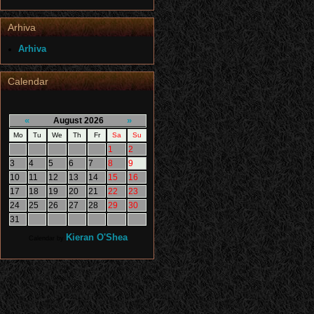
Arhiva
Arhiva
Calendar
«
»
August 2026
Mo
Tu
We
Th
Fr
Sa
Su
1
2
3
4
5
6
7
8
9
10
11
12
13
14
15
16
17
18
19
20
21
22
23
24
25
26
27
28
29
30
31
Kieran O'Shea
Calendar by