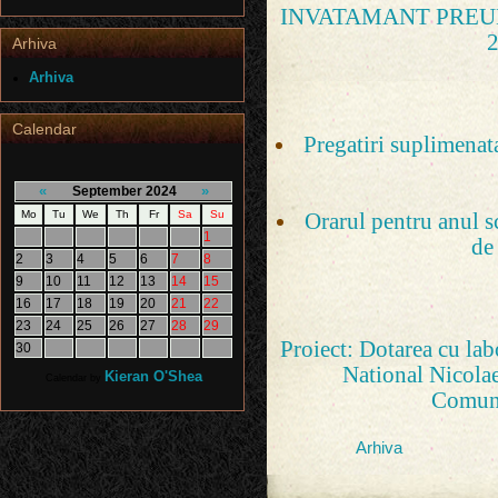
INVATAMANT PREU
Arhiva
Arhiva
Calendar
Pregatiri suplimena
«
»
September 2024
Mo
Tu
We
Th
Fr
Sa
Su
Orarul pentru anul s
1
de
2
3
4
5
6
7
8
9
10
11
12
13
14
15
16
17
18
19
20
21
22
23
24
25
26
27
28
29
Proiect: Dotarea cu lab
30
National Nicola
Kieran O'Shea
Calendar by
Comuni
Arhiva
07