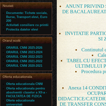
ANUNT PRIVIND
Noutati
DE BACALAUREAT 
Documente: Tichete sociale,
Burse, Transport elevi, Euro
200
Activitati consiliere cu printii
Protectia datelor elevi
INVITATIE PARTI
SI
Orarul scolii
ORARUL CNNI 2025-2026
Continutul d
ORARUL CNNI 2023-2024
Cale
ORARUL CNNI 2022-2023
TABEL CU EFECT
ORARUL CNNI 2021-2022
ULTIMULUI 
ORARUL CNNI 2020-2021
Procedura pr
Oferta educationala
Oferta educationala CNNI
Anexa 14 CONDI
Oferta educationala pentru
absolventii claselor a XII-a -
OCUPAR
FACULTATEA DE FIZICA
DIDACTICE/CATEDR
Oferte educationale
DE TRANSFER CONS
universitati