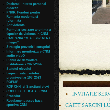
Declaratii interes personal
didactic
PNRR: Fonduri pentru
Romania moderna si
reformata
1
/
36
Antiviolenta
Formular sesizare anonima a
faptelor de violenta in CNNI
CAMPANIA ”M.A.I. etic M.A.I.
integru”
Strategia prevenirii coruptiei
Informare monitorizare CNNI
audio-videO
Planul de dezvoltare
institutionala 2023-2026
Statutul elevului
Legea invatamantului
preunivesitar 198_2023
ROFUIP
ROF CNNI si Sanctiuni elevi
CODUL DE ETICA AL CNNI
INVITATIE SER
Proceduri
Regulament acces baza
CAIET SARCINI 
sportiva CNNI