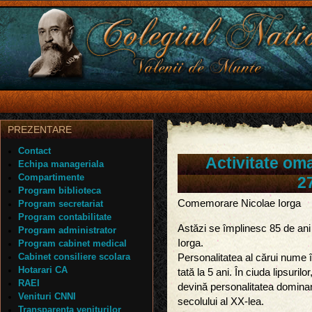
PREZENTARE
Contact
Activitate oma
Echipa manageriala
Compartimente
2
Program biblioteca
Comemorare Nicolae Iorga
Program secretariat
Program contabilitate
Astăzi se împlinesc 85 de ani
Program administrator
Iorga.
Program cabinet medical
Cabinet consiliere scolara
Personalitatea al cărui nume î
Hotarari CA
tată la 5 ani. În ciuda lipsuril
RAEI
devină personalitatea dominan
Venituri CNNI
secolului al XX-lea.
Transparenta veniturilor