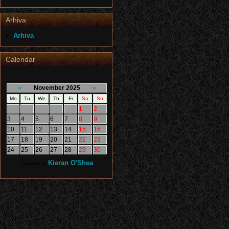
Arhiva
Arhiva
Calendar
«
»
November 2025
Mo
Tu
We
Th
Fr
Sa
Su
1
2
3
4
5
6
7
8
9
10
11
12
13
14
15
16
17
18
19
20
21
22
23
24
25
26
27
28
29
30
Kieran O'Shea
Calendar by