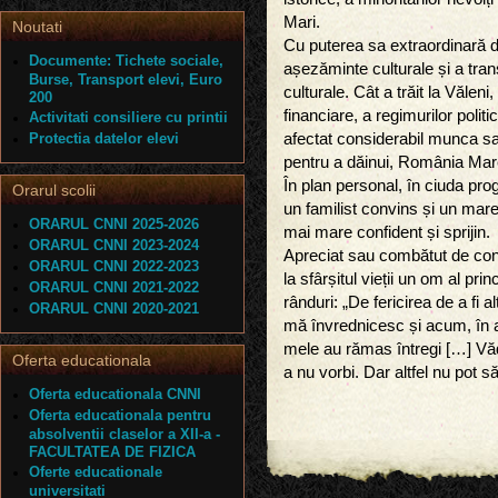
Mari.
Noutati
Cu puterea sa extraordinară 
Documente: Tichete sociale,
așezăminte culturale și a trans
Burse, Transport elevi, Euro
culturale. Cât a trăit la Văleni,
200
financiare, a regimurilor polit
Activitati consiliere cu printii
Protectia datelor elevi
afectat considerabil munca sa
pentru a dăinui, România Mare 
În plan personal, în ciuda pro
Orarul scolii
un familist convins și un mare 
ORARUL CNNI 2025-2026
mai mare confident și sprijin.
ORARUL CNNI 2023-2024
Apreciat sau combătut de con
ORARUL CNNI 2022-2023
la sfârșitul vieții un om al pri
ORARUL CNNI 2021-2022
rânduri: „De fericirea de a fi al
ORARUL CNNI 2020-2021
mă învrednicesc și acum, în 
mele au rămas întregi […] Văd 
Oferta educationala
a nu vorbi. Dar altfel nu pot să 
Oferta educationala CNNI
Oferta educationala pentru
absolventii claselor a XII-a -
FACULTATEA DE FIZICA
Oferte educationale
universitati