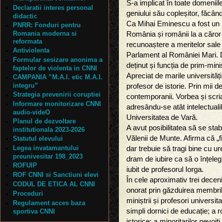
S-a implicat în toate domeniile,
Declaratii interes personal
geniului său copleșitor, făcând
didactic
Ca Mihai Eminescu a fost un 
PNRR: Fonduri pentru
Romania moderna si
România și românii la a căror 
reformata
recunoaștere a meritelor sale 
Antiviolenta
Parlament al României Mari. D
Formular sesizare anonima a
deținut și funcția de prim-minis
faptelor de violenta in CNNI
Apreciat de marile universități
CAMPANIA ”M.A.I. etic M.A.I.
integru”
profesor de istorie. Prin mii de
Strategia prevenirii coruptiei
contemporanii. Vorbea și scria
Informare monitorizare CNNI
adresându-se atât intelectualil
audio-videO
Universitatea de Vară.
Planul de dezvoltare
A avut posibilitatea să se sta
institutionala 2023-2026
Vălenii de Munte. Afirma că „f
Statutul elevului
Legea invatamantului
dar trebuie să tragi bine cu ur
preunivesitar 198_2023
dram de iubire ca să o înțelegi
ROFUIP
iubit de profesorul Iorga.
ROF CNNI si Sanctiuni elevi
În cele aproximativ trei deceni
CODUL DE ETICA AL CNNI
onorat prin găzduirea membril
Proceduri
miniștrii și profesori universita
Regulament acces baza
simpli dornici de educație; a r
sportiva CNNI
istorice; a minoritarilor nevoi