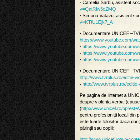
◦ Camelia Sarbu, asistent soc
v=QatRlw5oZMQ
◦ Simona Vatavu, asistent soc
v=KTfU1Ejk7_A
• Documentare UNICEF –TVR p
https://www.youtube.com/w
◦
https://www.youtube.com/
◦
https://www.youtube.com/
◦
https://www.youtube.com/w
• Documentare UNICEF –TVR p
http://www.tvrplus.ro/editie-v
◦
http://www.tvrplus.ro//editi
Pe pagina de Internet a UNICE
despre violența verbal (cause
(
http://www.unicef.ro/opreste
pentru profesionițti locali din
este foarte folositor dacă doriț
părinții sau copiii:
http://www.unicef.ro/wp-conte