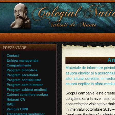
PREZENTARE
Contact
An
Echipa manageriala
Compartimente
Materiale de informare privin
Program biblioteca
asupra elevilor si a personalul
Program secretariat
altor situatii corelate, in medi
Program contabilitate
asupra copiilor in afara mediul
Program administrator
Program cabinet medical
Scopul campaniei este creșter
Cabinet consiliere scolara
conștientizare la nivel național
Hotarari CA
consecințelor violenței verba
RAEI
Venituri CNNI
în intervalul octombrie 2015 –
Transparenta veniturilor
(unul care ilustrează violența 