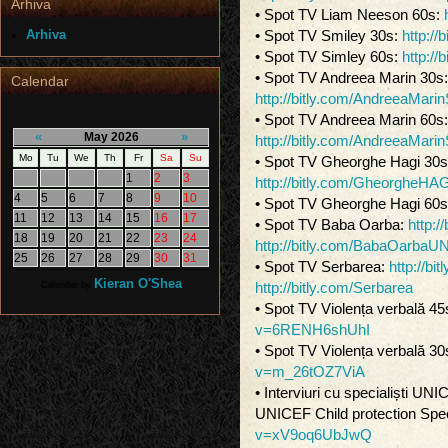
Arhiva
• Spot TV Liam Neeson 60s:
Arhiva
• Spot TV Smiley 30s:
http:/
• Spot TV Simley 60s:
http:/
• Spot TV Andreea Marin 30s:
Calendar
http://bitly.com/AndreeaMar
• Spot TV Andreea Marin 60s:
«
»
May 2026
http://bitly.com/AndreeaMari
Mo
Tu
We
Th
Fr
Sa
Su
• Spot TV Gheorghe Hagi 30s
1
2
3
http://bitly.com/GheorgheHA
4
5
6
7
8
9
10
• Spot TV Gheorghe Hagi 60
11
12
13
14
15
16
17
• Spot TV Baba Oarba:
http:
18
19
20
21
22
23
24
http://bitly.com/BabaOarba
25
26
27
28
29
30
31
• Spot TV Serbarea:
http://b
Kieran O'Shea
Calendar by
http://bitly.com/Serbarea
• Spot TV Violența verbală 45
v=6RENH6shUhI
• Spot TV Violența verbală 30
v=m_26tOZ7ViA
• Interviuri cu specialiști UNIC
UNICEF Child protection Spec
v=xV9oq6UbJwQ