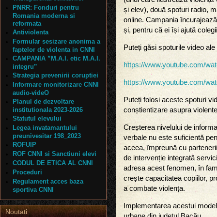
PNRR: Fonduri pentru
și elev), două spoturi radio,
Romania moderna si
online. Campania încurajează 
reformata
și, pentru că ei își ajută colegi
Antiviolenta
Formular sesizare anonima a
Puteți găsi spoturile video al
faptelor de violenta in CNNI
CAMPANIA ”M.A.I. etic M.A.I.
https://www.youtube.com/
integru”
Strategia prevenirii coruptiei
https://www.youtube.com/w
Informare monitorizare CNNI
audio-videO
Puteți folosi aceste spoturi vid
Planul de dezvoltare
institutionala 2023-2026
conștientizare asupra violentei
Statutul elevului
Creșterea nivelului de informar
Legea invatamantului
preunivesitar 198_2023
verbale nu este suficientă pe
ROFUIP
aceea, împreună cu parteneri
ROF CNNI si Sanctiuni elevi
de intervenție integrată servici
CODUL DE ETICA AL CNNI
adresa acest fenomen, în famil
Proceduri
crește capacitatea copiilor, pro
Regulament acces baza
a combate violența.
sportiva CNNI
Implementarea acestui model a
Noutati
urbane din județul Bacău.