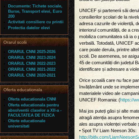
Documente: Tichete sociale,
UNICEF și partenerii săi derule
Burse, Transport elevi, Euro
200
consilierilor școlari de la nive
Activitati consiliere cu printii
adresa cazurile de violență, d
Protectia datelor elevi
interiorul comunității, de a crea
mobiliza comunitatea să ia o p
Orarul scolii
verbală. Totodată, UNICEF aco
care poate derula, printre altel
ORARUL CNNI 2025-2026
școli. De asemenea, se asigură
ORARUL CNNI 2023-2024
45 de comunități din județul B
ORARUL CNNI 2022-2023
identificare și adresare a viole
ORARUL CNNI 2021-2022
ORARUL CNNI 2020-2021
Orice școală care nu face part
învățământ unde se impleme
Oferta educationala
materialele video ale campanie
Oferta educationala CNNI
UNICEF Romania: (
https://
Oferta educationala pentru
absolventii claselor a XII-a -
Mai jos puteți găsi și alte ma
FACULTATEA DE FIZICA
atragă atenția asupra fenomenu
Oferte educationale
ales asupra violenței verbale și
universitati
• Spot TV Liam Neeson 30s:
http://bitly.com/LiamNeeson