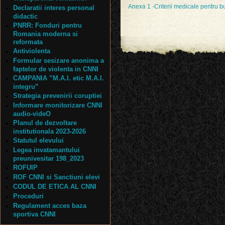
Anexa 1 -Criterii medicale pentru 
Declaratii interes personal
didactic
PNRR: Fonduri pentru
Romania moderna si
reformata
Antiviolenta
Formular sesizare anonima a
faptelor de violenta in CNNI
CAMPANIA ”M.A.I. etic M.A.I.
integru”
Strategia prevenirii coruptiei
Informare monitorizare CNNI
audio-videO
Planul de dezvoltare
institutionala 2023-2026
Statutul elevului
Legea invatamantului
preunivesitar 198_2023
ROFUIP
ROF CNNI si Sanctiuni elevi
CODUL DE ETICA AL CNNI
Proceduri
Regulament acces baza
sportiva CNNI