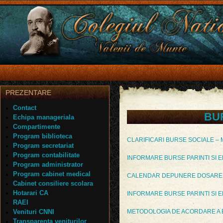
PREZENTARE
Contact
BU
Echipa manageriala
Compartimente
Program biblioteca
CLARIFICARI BURSE SOCIALE –
Program secretariat
Program contabilitate
INFORMARE BURSE PARINTI SI E
Program administrator
Program cabinet medical
CALENDAR DEPUNERE DOSARE
Cabinet consiliere scolara
Hotarari CA
INFORMARE BURSE PARINTI SI E
RAEI
Venituri CNNI
METODOLOGIA DE ACORDARE A 
Transparenta veniturilor