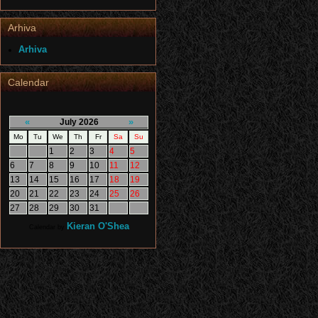
Arhiva
Arhiva
Calendar
«
»
July 2026
Mo
Tu
We
Th
Fr
Sa
Su
1
2
3
4
5
6
7
8
9
10
11
12
13
14
15
16
17
18
19
20
21
22
23
24
25
26
27
28
29
30
31
Kieran O'Shea
Calendar by