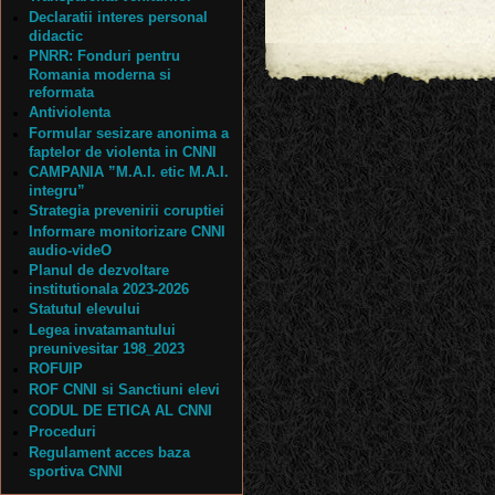
Declaratii interes personal
didactic
PNRR: Fonduri pentru
Romania moderna si
reformata
Antiviolenta
Formular sesizare anonima a
faptelor de violenta in CNNI
CAMPANIA ”M.A.I. etic M.A.I.
integru”
Strategia prevenirii coruptiei
Informare monitorizare CNNI
audio-videO
Planul de dezvoltare
institutionala 2023-2026
Statutul elevului
Legea invatamantului
preunivesitar 198_2023
ROFUIP
ROF CNNI si Sanctiuni elevi
CODUL DE ETICA AL CNNI
Proceduri
Regulament acces baza
sportiva CNNI