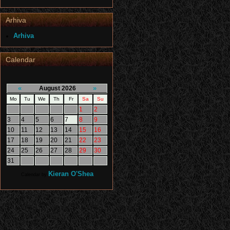
Arhiva
Arhiva
Calendar
«
»
August 2026
Mo
Tu
We
Th
Fr
Sa
Su
1
2
3
4
5
6
7
8
9
10
11
12
13
14
15
16
17
18
19
20
21
22
23
24
25
26
27
28
29
30
31
Kieran O'Shea
Calendar by