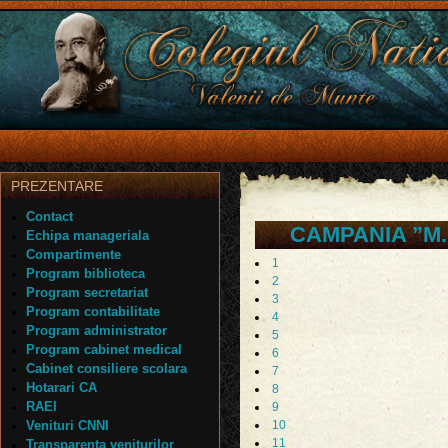
PREZENTARE
Contact
CAMPANIA ”M.A.I
Echipa manageriala
Compartimente
1
Program biblioteca
2
Program secretariat
3
Program contabilitate
4
Program administrator
5
Program cabinet medical
6
Cabinet consiliere scolara
7
Hotarari CA
8
RAEI
9
Venituri CNNI
10
11
Transparenta veniturilor