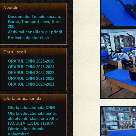
Noutati
Documente: Tichete sociale,
Burse, Transport elevi, Euro
200
Activitati consiliere cu printii
Protectia datelor elevi
Orarul scolii
ORARUL CNNI 2025-2026
ORARUL CNNI 2023-2024
ORARUL CNNI 2022-2023
ORARUL CNNI 2021-2022
ORARUL CNNI 2020-2021
Oferta educationala
Oferta educationala CNNI
Oferta educationala pentru
absolventii claselor a XII-a -
FACULTATEA DE FIZICA
Oferte educationale
universitati