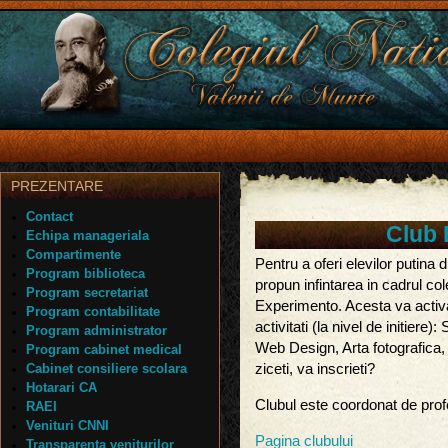
PREZENTARE
Contact
Club 
Echipa manageriala
Compartimente
Pentru a oferi elevilor putina d
Program biblioteca
propun infintarea in cadrul co
Program secretariat
Experimento. Acesta va activ
Program contabilitate
activitati (la nivel de initier
Program administrator
Web Design, Arta fotografica,
Program cabinet medical
Cabinet consiliere scolara
ziceti, va inscrieti?
Hotarari CA
Clubul este coordonat de pro
RAEI
Venituri CNNI
Pagina clubului
Transparenta veniturilor