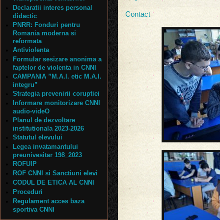
Declaratii interes personal
Contact
didactic
PNRR: Fonduri pentru
Romania moderna si
reformata
Antiviolenta
Formular sesizare anonima a
faptelor de violenta in CNNI
CAMPANIA ”M.A.I. etic M.A.I.
integru”
Strategia prevenirii coruptiei
Informare monitorizare CNNI
audio-videO
Planul de dezvoltare
institutionala 2023-2026
Statutul elevului
Legea invatamantului
preunivesitar 198_2023
ROFUIP
ROF CNNI si Sanctiuni elevi
CODUL DE ETICA AL CNNI
Proceduri
Regulament acces baza
sportiva CNNI