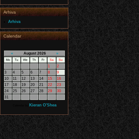
Arhiva
Arhiva
Calendar
«
»
August 2026
Mo
Tu
We
Th
Fr
Sa
Su
1
2
3
4
5
6
7
8
9
10
11
12
13
14
15
16
17
18
19
20
21
22
23
24
25
26
27
28
29
30
31
Kieran O'Shea
Calendar by