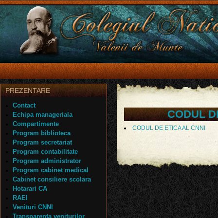
PREZENTARE
Contact
CODUL DE
Echipa manageriala
Compartimente
CODUL DE ETICA AL CNNI
Program biblioteca
Program secretariat
Program contabilitate
Program administrator
Program cabinet medical
Cabinet consiliere scolara
Hotarari CA
RAEI
Venituri CNNI
Transparenta veniturilor