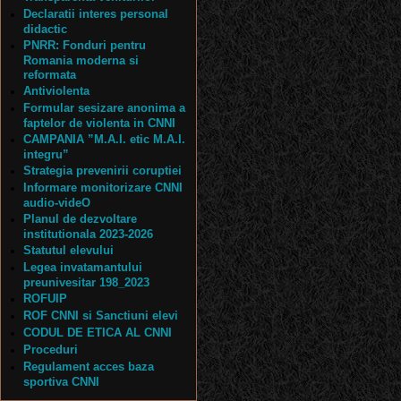
Declaratii interes personal
didactic
PNRR: Fonduri pentru
Romania moderna si
reformata
Antiviolenta
Formular sesizare anonima a
faptelor de violenta in CNNI
CAMPANIA ”M.A.I. etic M.A.I.
integru”
Strategia prevenirii coruptiei
Informare monitorizare CNNI
audio-videO
Planul de dezvoltare
institutionala 2023-2026
Statutul elevului
Legea invatamantului
preunivesitar 198_2023
ROFUIP
ROF CNNI si Sanctiuni elevi
CODUL DE ETICA AL CNNI
Proceduri
Regulament acces baza
sportiva CNNI