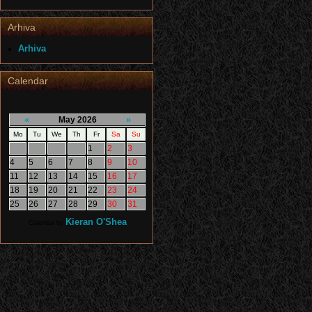
Arhiva
Arhiva
Calendar
«
»
May 2026
Mo
Tu
We
Th
Fr
Sa
Su
1
2
3
4
5
6
7
8
9
10
11
12
13
14
15
16
17
18
19
20
21
22
23
24
25
26
27
28
29
30
31
Kieran O'Shea
Calendar by