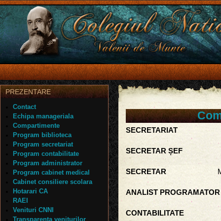
PREZENTARE
Contact
Com
Echipa manageriala
Compartimente
SECRETARIAT
Program biblioteca
Program secretariat
SECRETAR ȘEF
COM
Program contabilitate
Program administrator
SECRETAR
MORARU 
Program cabinet medical
Cabinet consiliere scolara
Hotarari CA
ANALIST PROGRAMATOR
RAEI
Venituri CNNI
CONTABILITATE
Transparenta veniturilor