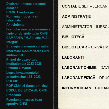
Declaratii interes personal
CONTABIL ȘEF
– JERCAN
didactic
PNRR: Fonduri pentru
Romania moderna si
ADMINISTRAȚIE
reformata
Antiviolenta
ADMINISTRATOR – ILIESC
Formular sesizare anonima a
faptelor de violenta in CNNI
BIBLIOTECĂ
CAMPANIA ”M.A.I. etic M.A.I.
integru”
Strategia prevenirii coruptiei
BIBLIOTECAR
– CRIVĂŢ 
Informare monitorizare CNNI
audio-videO
LABORANŢI
Planul de dezvoltare
institutionala 2023-2026
LABORANT CHIMIE
– DAV
Statutul elevului
Legea invatamantului
preunivesitar 198_2023
LABORANT FIZICĂ
– DRUG
ROFUIP
ROF CNNI si Sanctiuni elevi
INFORMATICIAN
– CIOLAN
CODUL DE ETICA AL CNNI
Proceduri
Regulament acces baza
sportiva CNNI