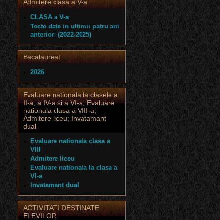
Admitere clasa a V-a
CLASA a V-a
Teste date in ultimii patru ani
anteriori (2022-2025)
Bacalaureat
2026
Evaluare nationala la clasele a
II-a, a IV-a si a VI-a; Evaluare
nationala clasa a VIII-a;
Admitere liceu; Invatamant
dual
Evaluare nationala clasa a
VIII
Admitere liceu
Evaluare nationala la clasa a
VI-a
Invatamant dual
ACTIVITATI DESTINATE
ELEVILOR