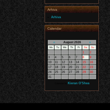
Arhiva
Arhiva
Calendar
«
»
August 2026
Mo
Tu
We
Th
Fr
Sa
Su
1
2
3
4
5
6
7
8
9
10
11
12
13
14
15
16
17
18
19
20
21
22
23
24
25
26
27
28
29
30
31
Kieran O'Shea
Calendar by