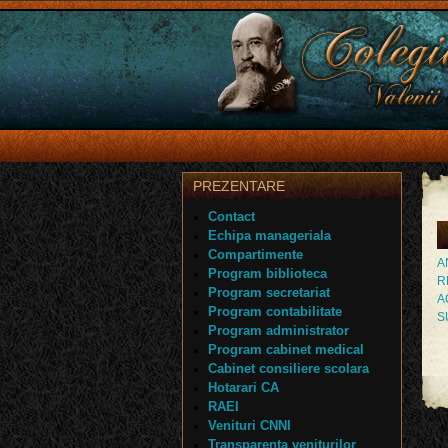
PREZENTARE
Contact
Echipa manageriala
Compartimente
A
Program biblioteca
R
Program secretariat
A
Program contabilitate
S
Program administrator
Program cabinet medical
Cabinet consiliere scolara
Hotarari CA
RAEI
Venituri CNNI
Transparenta veniturilor