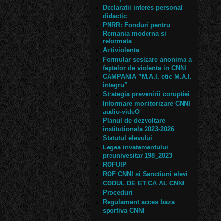
Declaratii interes personal
didactic
PNRR: Fonduri pentru
Romania moderna si
reformata
Antiviolenta
Formular sesizare anonima a
faptelor de violenta in CNNI
CAMPANIA ”M.A.I. etic M.A.I.
integru”
Strategia prevenirii coruptiei
Informare monitorizare CNNI
audio-videO
Planul de dezvoltare
institutionala 2023-2026
Statutul elevului
Legea invatamantului
preunivesitar 198_2023
ROFUIP
ROF CNNI si Sanctiuni elevi
CODUL DE ETICA AL CNNI
Proceduri
Regulament acces baza
sportiva CNNI