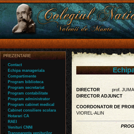
PREZENTARE
Contact
Echip
Echipa manageriala
Compartimente
Program biblioteca
Program secretariat
DIRECTOR
prof. JUM
Program contabilitate
DIRECTOR ADJUNC
Program administrator
Program cabinet medical
COORDONATOR DE PROI
Cabinet consiliere scolara
VIOREL-ALIN
Hotarari CA
RAEI
PROG
Venituri CNNI
Transparenta veniturilor