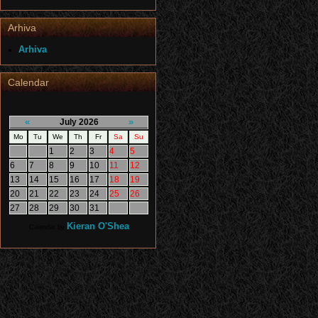
Arhiva
Arhiva
Calendar
«
»
July 2026
Mo
Tu
We
Th
Fr
Sa
Su
1
2
3
4
5
6
7
8
9
10
11
12
13
14
15
16
17
18
19
20
21
22
23
24
25
26
27
28
29
30
31
Kieran O'Shea
Calendar by