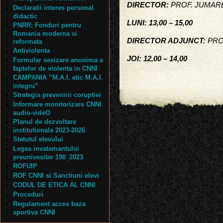
DIRECTOR:
PROF. JUMARE
Declaratii interes personal
didactic
LUNI: 13,00 – 15,00
PNRR: Fonduri pentru
Romania moderna si
DIRECTOR ADJUNCT:
PROF
reformata
Antiviolenta
JOI: 12,00 – 14,00
Formular sesizare anonima a
faptelor de violenta in CNNI
CAMPANIA ”M.A.I. etic M.A.I.
integru”
Strategia prevenirii coruptiei
Informare monitorizare CNNI
audio-videO
Planul de dezvoltare
institutionala 2023-2026
Statutul elevului
Legea invatamantului
preunivesitar 198_2023
ROFUIP
ROF CNNI si Sanctiuni elevi
CODUL DE ETICA AL CNNI
Proceduri
Regulament acces baza
sportiva CNNI