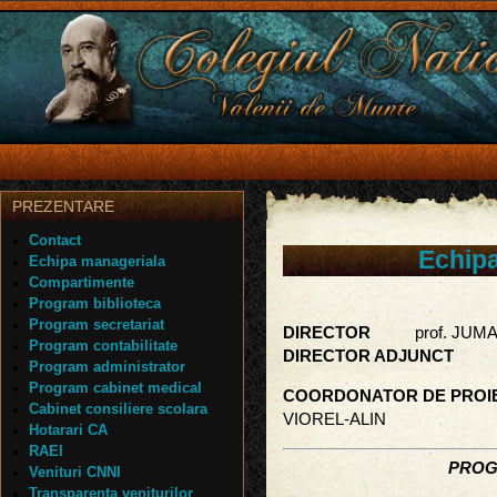
PREZENTARE
Contact
Echip
Echipa manageriala
Compartimente
Program biblioteca
Program secretariat
DIRECTOR
prof. JUM
Program contabilitate
DIRECTOR ADJUNC
Program administrator
Program cabinet medical
COORDONATOR DE PROI
Cabinet consiliere scolara
VIOREL-ALIN
Hotarari CA
RAEI
PROG
Venituri CNNI
Transparenta veniturilor