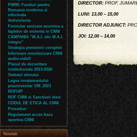
DIRECTOR:
PROF. JUMARE
PNRR: Fonduri pentru
Romania moderna si
LUNI: 13,00 – 15,00
reformata
Antiviolenta
DIRECTOR ADJUNCT:
PROF
Formular sesizare anonima a
faptelor de violenta in CNNI
JOI: 12,00 – 14,00
CAMPANIA ”M.A.I. etic M.A.I.
integru”
Strategia prevenirii coruptiei
Informare monitorizare CNNI
audio-videO
Planul de dezvoltare
institutionala 2023-2026
Statutul elevului
Legea invatamantului
preunivesitar 198_2023
ROFUIP
ROF CNNI si Sanctiuni elevi
CODUL DE ETICA AL CNNI
Proceduri
Regulament acces baza
sportiva CNNI
Noutati