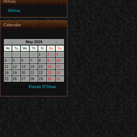
Arhiva
Arhiva
Calendar
«
»
May 2026
Mo
Tu
We
Th
Fr
Sa
Su
1
2
3
4
5
6
7
8
9
10
11
12
13
14
15
16
17
18
19
20
21
22
23
24
25
26
27
28
29
30
31
Kieran O'Shea
Calendar by