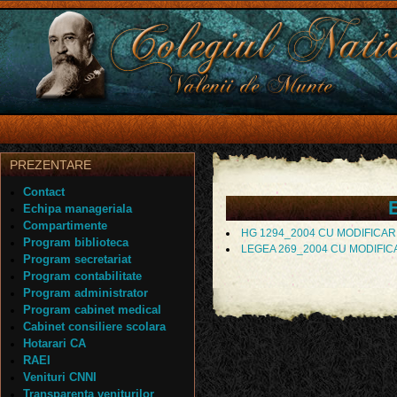
PREZENTARE
Contact
Echipa manageriala
Compartimente
HG 1294_2004 CU MODIFICAR
Program biblioteca
LEGEA 269_2004 CU MODIFIC
Program secretariat
Program contabilitate
Program administrator
Program cabinet medical
Cabinet consiliere scolara
Hotarari CA
RAEI
Venituri CNNI
Transparenta veniturilor