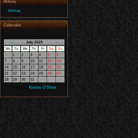
Arhiva
Arhiva
Calendar
«
»
July 2025
Mo
Tu
We
Th
Fr
Sa
Su
1
2
3
4
5
6
7
8
9
10
11
12
13
14
15
16
17
18
19
20
21
22
23
24
25
26
27
28
29
30
31
Kieran O'Shea
Calendar by