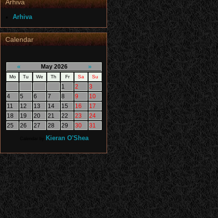
Arhiva
Arhiva
Calendar
«
»
May 2026
Mo
Tu
We
Th
Fr
Sa
Su
1
2
3
4
5
6
7
8
9
10
11
12
13
14
15
16
17
18
19
20
21
22
23
24
25
26
27
28
29
30
31
Kieran O'Shea
Calendar by