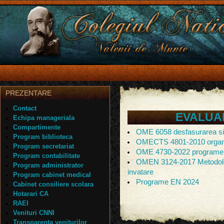
PREZENTARE
Contact
EVALUA
Echipa manageriala
Compartimente
OME 6058 desfasurarea si
Program biblioteca
OMECTS 4801-2010 organi
Program secretariat
OME 4730-2022 programe
Program contabilitate
OMEN 3124-2017 Metodologi
Program administrator
invatare
Program cabinet medical
Programe EN 2024
Cabinet consiliere scolara
Hotarari CA
RAEI
Venituri CNNI
Transparenta veniturilor