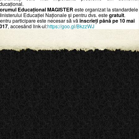
ducațional.
orumul Educațional MAGISTER
este organizat la standardele
inisterului Educației Naționale și pentru dvs. este
gratuit
.
entru participare este necesar să vă
înscrieți până pe 10 mai
017
, accesând link-ul:
https://goo.gl/BkzzWJ