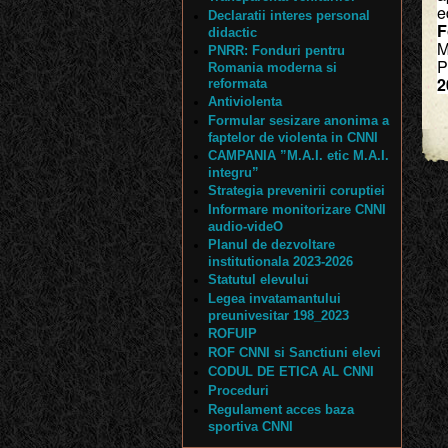
e
Declaratii interes personal
F
didactic
M
PNRR: Fonduri pentru
P
Romania moderna si
2
reformata
Antiviolenta
Formular sesizare anonima a
faptelor de violenta in CNNI
CAMPANIA ”M.A.I. etic M.A.I.
integru”
Strategia prevenirii coruptiei
Informare monitorizare CNNI
audio-videO
Planul de dezvoltare
institutionala 2023-2026
Statutul elevului
Legea invatamantului
preunivesitar 198_2023
ROFUIP
ROF CNNI si Sanctiuni elevi
CODUL DE ETICA AL CNNI
Proceduri
Regulament acces baza
sportiva CNNI