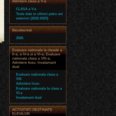
Admitere clasa a V-a
CLASA a V-a
Teste date in ultimii patru ani
anteriori (2022-2025)
Bacalaureat
2026
Evaluare nationala la clasele a
II-a, a IV-a si a VI-a; Evaluare
nationala clasa a VIII-a;
Admitere liceu; Invatamant
dual
Evaluare nationala clasa a
VIII
Admitere liceu
Evaluare nationala la clasa a
VI-a
Invatamant dual
ACTIVITATI DESTINATE
ELEVILOR