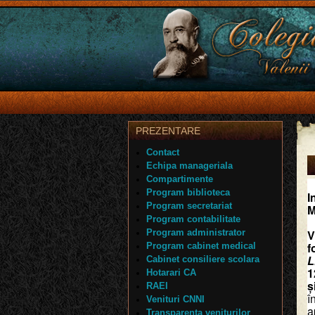
PREZENTARE
Contact
Echipa manageriala
Compartimente
Program biblioteca
I
Program secretariat
M
Program contabilitate
Program administrator
V
f
Program cabinet medical
L
Cabinet consiliere scolara
1
Hotarari CA
ș
RAEI
î
Venituri CNNI
a
Transparenta veniturilor