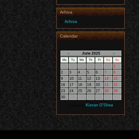
Arhiva
Arhiva
Calendar
«
»
June 2025
Mo
Tu
We
Th
Fr
Sa
Su
1
2
3
4
5
6
7
8
9
10
11
12
13
14
15
16
17
18
19
20
21
22
23
24
25
26
27
28
29
30
Kieran O'Shea
Calendar by