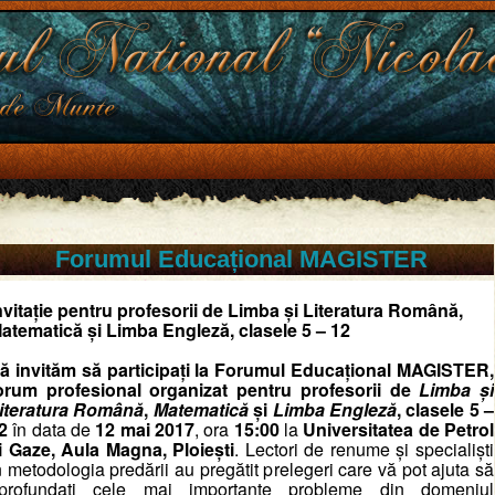
Forumul Educațional MAGISTER
nvitație pentru profesorii de Limba și Literatura Română,
atematică și Limba Engleză, clasele 5 – 12
ă invităm să participați la
Forumul Educațional MAGISTER
,
orum profesional organizat pentru profesorii de
Limba și
iteratura Română
,
Matematică
și
Limba Engleză
, clasele 5 –
2
în data de
12 mai 2017
, ora
15:00
la
Universitatea de Petrol
i Gaze, Aula Magna, Ploiești
. Lectori de renume și specialiști
n metodologia predării au pregătit prelegeri care vă pot ajuta să
profundați cele mai importante probleme din domeniul