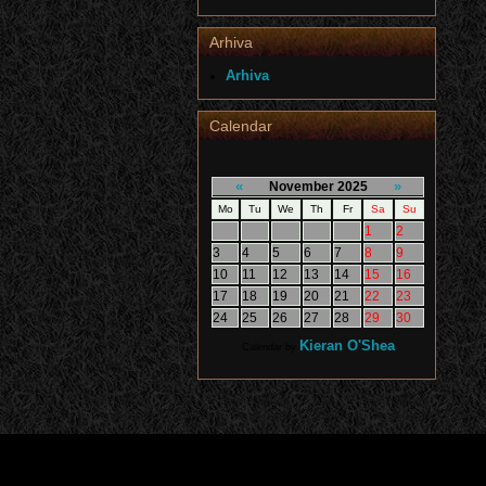
Arhiva
Arhiva
Calendar
«
»
November 2025
Mo
Tu
We
Th
Fr
Sa
Su
1
2
3
4
5
6
7
8
9
10
11
12
13
14
15
16
17
18
19
20
21
22
23
24
25
26
27
28
29
30
Kieran O'Shea
Calendar by