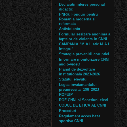
Declaratii interes personal
didactic
PNRR: Fonduri pentru
Romania moderna si
reformata
Antiviolenta
Formular sesizare anonima a
faptelor de violenta in CNNI
CAMPANIA ”M.A.I. etic M.A.I.
integru”
Strategia prevenirii coruptiei
Informare monitorizare CNNI
audio-videO
Planul de dezvoltare
institutionala 2023-2026
Statutul elevului
Legea invatamantului
preunivesitar 198_2023
ROFUIP
ROF CNNI si Sanctiuni elevi
CODUL DE ETICA AL CNNI
Proceduri
Regulament acces baza
sportiva CNNI