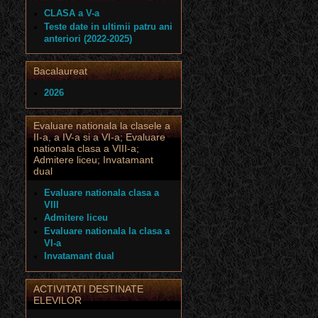
CLASA a V-a
Teste date in ultimii patru ani
anteriori (2022-2025)
Bacalaureat
2026
Evaluare nationala la clasele a
II-a, a IV-a si a VI-a; Evaluare
nationala clasa a VIII-a;
Admitere liceu; Invatamant
dual
Evaluare nationala clasa a
VIII
Admitere liceu
Evaluare nationala la clasa a
VI-a
Invatamant dual
ACTIVITATI DESTINATE
ELEVILOR