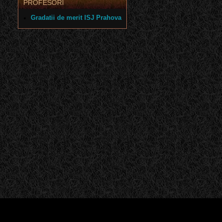
PROFESORI
Gradatii de merit ISJ Prahova