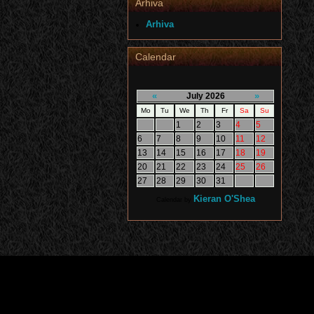
Arhiva
Arhiva
Calendar
«
»
July 2026
Mo
Tu
We
Th
Fr
Sa
Su
1
2
3
4
5
6
7
8
9
10
11
12
13
14
15
16
17
18
19
20
21
22
23
24
25
26
27
28
29
30
31
Kieran O'Shea
Calendar by