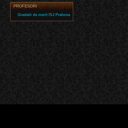
PROFESORI
Gradatii de merit ISJ Prahova