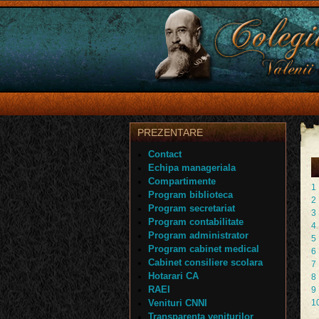
PREZENTARE
Contact
Echipa manageriala
Compartimente
1
Program biblioteca
2
Program secretariat
3
Program contabilitate
4
Program administrator
5
Program cabinet medical
6
Cabinet consiliere scolara
7
Hotarari CA
8
RAEI
9
Venituri CNNI
1
Transparenta veniturilor