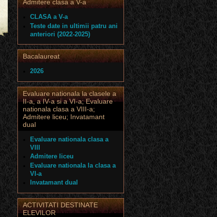
Admitere clasa a V-a
CLASA a V-a
Teste date in ultimii patru ani
anteriori (2022-2025)
Bacalaureat
2026
Evaluare nationala la clasele a
II-a, a IV-a si a VI-a; Evaluare
nationala clasa a VIII-a;
Admitere liceu; Invatamant
dual
Evaluare nationala clasa a
VIII
Admitere liceu
Evaluare nationala la clasa a
VI-a
Invatamant dual
ACTIVITATI DESTINATE
ELEVILOR