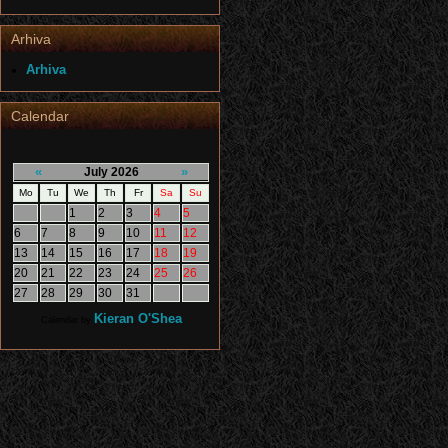
Arhiva
Arhiva
Calendar
«
»
July 2026
Mo
Tu
We
Th
Fr
Sa
Su
1
2
3
4
5
6
7
8
9
10
11
12
13
14
15
16
17
18
19
20
21
22
23
24
25
26
27
28
29
30
31
Kieran O'Shea
Calendar by