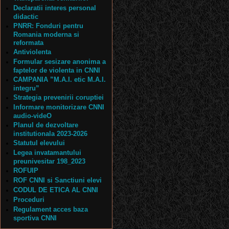
Declaratii interes personal
didactic
PNRR: Fonduri pentru
Romania moderna si
reformata
Antiviolenta
Formular sesizare anonima a
faptelor de violenta in CNNI
CAMPANIA ”M.A.I. etic M.A.I.
integru”
Strategia prevenirii coruptiei
Informare monitorizare CNNI
audio-videO
Planul de dezvoltare
institutionala 2023-2026
Statutul elevului
Legea invatamantului
preunivesitar 198_2023
ROFUIP
ROF CNNI si Sanctiuni elevi
CODUL DE ETICA AL CNNI
Proceduri
Regulament acces baza
sportiva CNNI