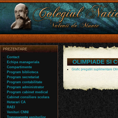
PREZENTARE
Contact
OLIMPIADE SI
Echipa manageriala
Compartimente
Grafic pregatiri suplimentare Ol
Program biblioteca
Program secretariat
Program contabilitate
Program administrator
Program cabinet medical
Cabinet consiliere scolara
Hotarari CA
RAEI
Venituri CNNI
Transparenta veniturilor