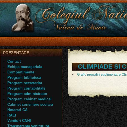
PREZENTARE
Contact
OLIMPIADE SI
Echipa manageriala
Compartimente
Grafic pregatiri suplimentare Ol
Program biblioteca
Program secretariat
Program contabilitate
Program administrator
Program cabinet medical
Cabinet consiliere scolara
Hotarari CA
RAEI
Venituri CNNI
Transparenta veniturilor