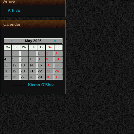
Arhiva
Arhiva
Calendar
«
»
May 2026
Mo
Tu
We
Th
Fr
Sa
Su
1
2
3
4
5
6
7
8
9
10
11
12
13
14
15
16
17
18
19
20
21
22
23
24
25
26
27
28
29
30
31
Kieran O'Shea
Calendar by