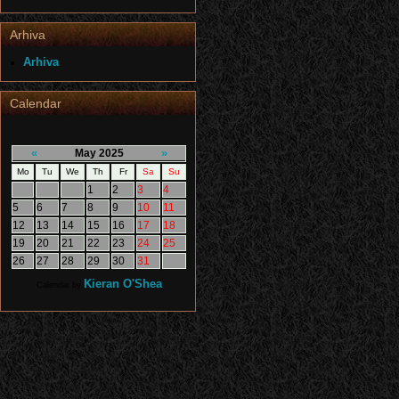
Arhiva
Arhiva
Calendar
«
»
May 2025
Mo
Tu
We
Th
Fr
Sa
Su
1
2
3
4
5
6
7
8
9
10
11
12
13
14
15
16
17
18
19
20
21
22
23
24
25
26
27
28
29
30
31
Kieran O'Shea
Calendar by