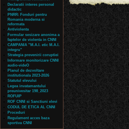
Declaratii interes personal
didactic
PNRR: Fonduri pentru
Romania moderna si
reformata
Antiviolenta
Formular sesizare anonima a
faptelor de violenta in CNNI
CAMPANIA ”M.A.I. etic M.A.I.
integru”
Strategia prevenirii coruptiei
Informare monitorizare CNNI
audio-videO
Planul de dezvoltare
institutionala 2023-2026
Statutul elevului
Legea invatamantului
preunivesitar 198_2023
ROFUIP
ROF CNNI si Sanctiuni elevi
CODUL DE ETICA AL CNNI
Proceduri
Regulament acces baza
sportiva CNNI