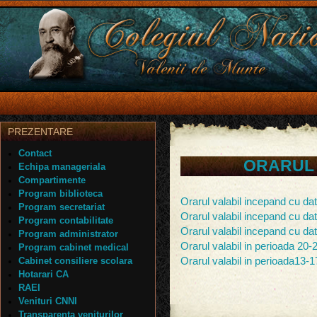
PREZENTARE
Contact
ORARUL 
Echipa manageriala
Compartimente
Program biblioteca
Orarul valabil incepand cu da
Program secretariat
Orarul valabil incepand cu da
Program contabilitate
Orarul valabil incepand cu da
Program administrator
Orarul valabil in perioada 20
Program cabinet medical
Cabinet consiliere scolara
Orarul valabil in perioada13-
Hotarari CA
RAEI
Venituri CNNI
Transparenta veniturilor