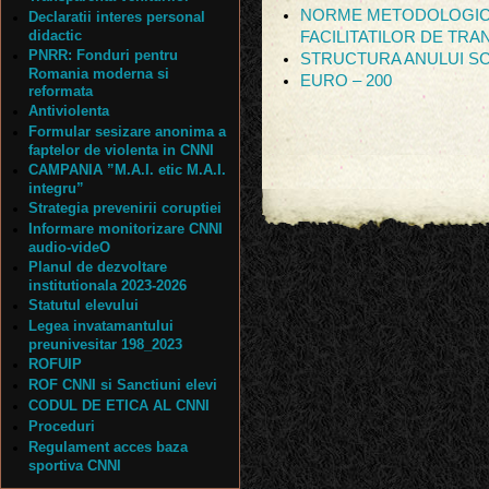
NORME METODOLOGIC
Declaratii interes personal
didactic
FACILITATILOR DE TR
PNRR: Fonduri pentru
STRUCTURA ANULUI SC
Romania moderna si
EURO – 200
reformata
Antiviolenta
Formular sesizare anonima a
faptelor de violenta in CNNI
CAMPANIA ”M.A.I. etic M.A.I.
integru”
Strategia prevenirii coruptiei
Informare monitorizare CNNI
audio-videO
Planul de dezvoltare
institutionala 2023-2026
Statutul elevului
Legea invatamantului
preunivesitar 198_2023
ROFUIP
ROF CNNI si Sanctiuni elevi
CODUL DE ETICA AL CNNI
Proceduri
Regulament acces baza
sportiva CNNI