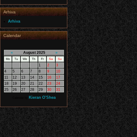
Arhiva
Arhiva
Calendar
«
»
August 2025
Mo
Tu
We
Th
Fr
Sa
Su
1
2
3
4
5
6
7
8
9
10
11
12
13
14
15
16
17
18
19
20
21
22
23
24
25
26
27
28
29
30
31
Kieran O'Shea
Calendar by