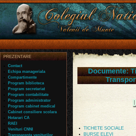
PREZENTARE
Contact
Documente: Ti
Echipa manageriala
Compartimente
Transport
Program biblioteca
Program secretariat
Program contabilitate
Program administrator
Program cabinet medical
Cabinet consiliere scolara
Hotarari CA
RAEI
TICHETE SOCIALE
Venituri CNNI
BURSE ELEVI
Transparenta veniturilor