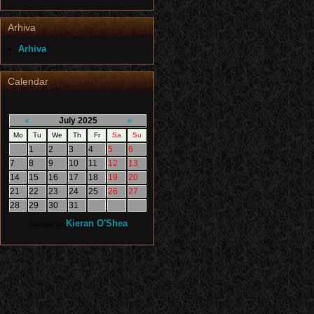
Arhiva
Arhiva
Calendar
«
»
July 2025
Mo
Tu
We
Th
Fr
Sa
Su
1
2
3
4
5
6
7
8
9
10
11
12
13
14
15
16
17
18
19
20
21
22
23
24
25
26
27
28
29
30
31
Kieran O'Shea
Calendar by