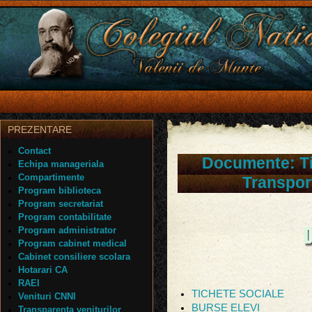
PREZENTARE
Contact
Documente: Ti
Echipa manageriala
Compartimente
Transport
Program biblioteca
Program secretariat
Program contabilitate
Program administrator
Program cabinet medical
Cabinet consiliere scolara
Hotarari CA
RAEI
TICHETE SOCIALE
Venituri CNNI
BURSE ELEVI
Transparenta veniturilor