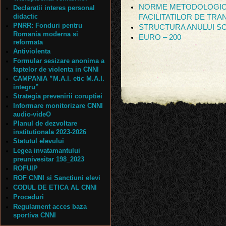
NORME METODOLOGIC
Declaratii interes personal
didactic
FACILITATILOR DE TR
PNRR: Fonduri pentru
STRUCTURA ANULUI SC
Romania moderna si
EURO – 200
reformata
Antiviolenta
Formular sesizare anonima a
faptelor de violenta in CNNI
CAMPANIA ”M.A.I. etic M.A.I.
integru”
Strategia prevenirii coruptiei
Informare monitorizare CNNI
audio-videO
Planul de dezvoltare
institutionala 2023-2026
Statutul elevului
Legea invatamantului
preunivesitar 198_2023
ROFUIP
ROF CNNI si Sanctiuni elevi
CODUL DE ETICA AL CNNI
Proceduri
Regulament acces baza
sportiva CNNI