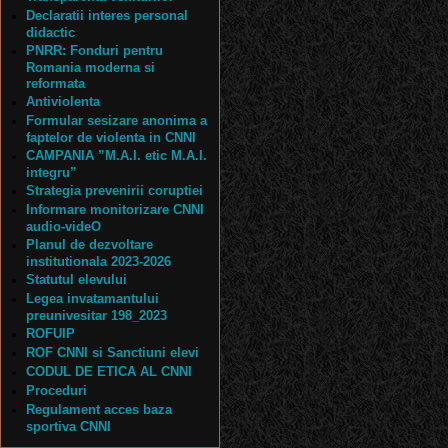
Declaratii interes personal
didactic
PNRR: Fonduri pentru
Romania moderna si
reformata
Antiviolenta
Formular sesizare anonima a
faptelor de violenta in CNNI
CAMPANIA ”M.A.I. etic M.A.I.
integru”
Strategia prevenirii coruptiei
Informare monitorizare CNNI
audio-videO
Planul de dezvoltare
institutionala 2023-2026
Statutul elevului
Legea invatamantului
preunivesitar 198_2023
ROFUIP
ROF CNNI si Sanctiuni elevi
CODUL DE ETICA AL CNNI
Proceduri
Regulament acces baza
sportiva CNNI