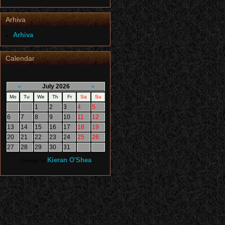
Arhiva
Arhiva
Calendar
«
»
July 2026
Mo
Tu
We
Th
Fr
Sa
Su
1
2
3
4
5
6
7
8
9
10
11
12
13
14
15
16
17
18
19
20
21
22
23
24
25
26
27
28
29
30
31
Kieran O'Shea
Calendar by