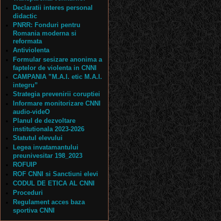
Declaratii interes personal
didactic
PNRR: Fonduri pentru
Romania moderna si
reformata
Antiviolenta
Formular sesizare anonima a
faptelor de violenta in CNNI
CAMPANIA ”M.A.I. etic M.A.I.
integru”
Strategia prevenirii coruptiei
Informare monitorizare CNNI
audio-videO
Planul de dezvoltare
institutionala 2023-2026
Statutul elevului
Legea invatamantului
preunivesitar 198_2023
ROFUIP
ROF CNNI si Sanctiuni elevi
CODUL DE ETICA AL CNNI
Proceduri
Regulament acces baza
sportiva CNNI