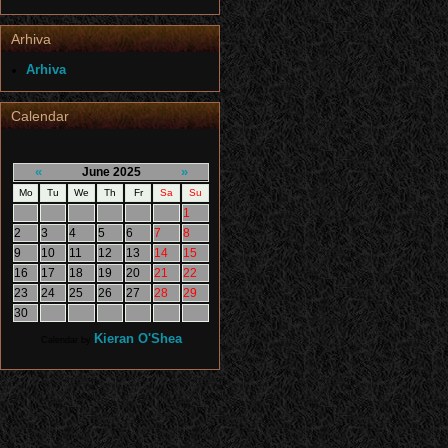
Arhiva
Arhiva
Calendar
«
»
June 2025
Mo
Tu
We
Th
Fr
Sa
Su
1
2
3
4
5
6
7
8
9
10
11
12
13
14
15
16
17
18
19
20
21
22
23
24
25
26
27
28
29
30
Kieran O'Shea
Calendar by