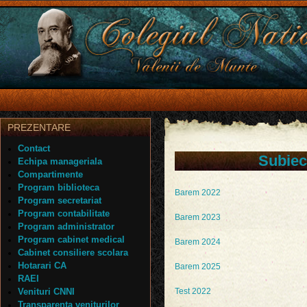
PREZENTARE
Contact
Subiec
Echipa manageriala
Compartimente
Program biblioteca
Barem 2022
Program secretariat
Program contabilitate
Barem 2023
Program administrator
Program cabinet medical
Barem 2024
Cabinet consiliere scolara
Hotarari CA
Barem 2025
RAEI
Venituri CNNI
Test 2022
Transparenta veniturilor