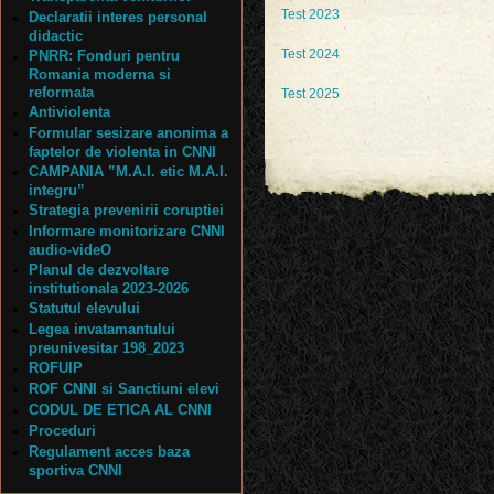
Test 2023
Declaratii interes personal
didactic
Test 2024
PNRR: Fonduri pentru
Romania moderna si
reformata
Test 2025
Antiviolenta
Formular sesizare anonima a
faptelor de violenta in CNNI
CAMPANIA ”M.A.I. etic M.A.I.
integru”
Strategia prevenirii coruptiei
Informare monitorizare CNNI
audio-videO
Planul de dezvoltare
institutionala 2023-2026
Statutul elevului
Legea invatamantului
preunivesitar 198_2023
ROFUIP
ROF CNNI si Sanctiuni elevi
CODUL DE ETICA AL CNNI
Proceduri
Regulament acces baza
sportiva CNNI