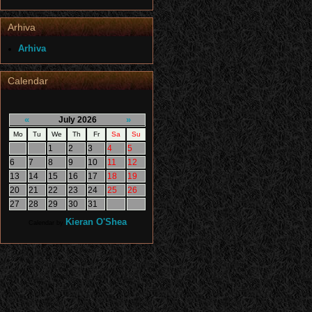
Arhiva
Arhiva
Calendar
«
»
July 2026
Mo
Tu
We
Th
Fr
Sa
Su
1
2
3
4
5
6
7
8
9
10
11
12
13
14
15
16
17
18
19
20
21
22
23
24
25
26
27
28
29
30
31
Kieran O'Shea
Calendar by