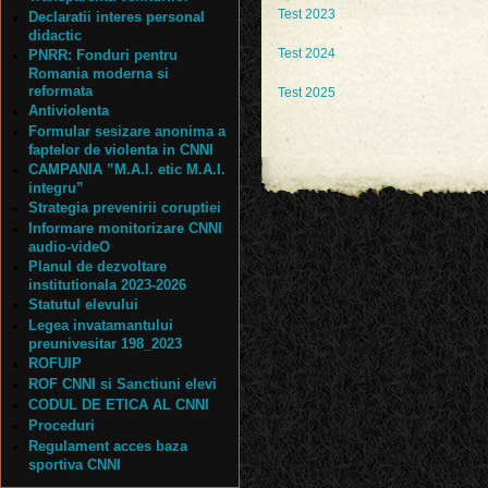
Test 2023
Declaratii interes personal
didactic
Test 2024
PNRR: Fonduri pentru
Romania moderna si
reformata
Test 2025
Antiviolenta
Formular sesizare anonima a
faptelor de violenta in CNNI
CAMPANIA ”M.A.I. etic M.A.I.
integru”
Strategia prevenirii coruptiei
Informare monitorizare CNNI
audio-videO
Planul de dezvoltare
institutionala 2023-2026
Statutul elevului
Legea invatamantului
preunivesitar 198_2023
ROFUIP
ROF CNNI si Sanctiuni elevi
CODUL DE ETICA AL CNNI
Proceduri
Regulament acces baza
sportiva CNNI