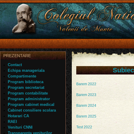
PREZENTARE
Contact
Subiec
Echipa manageriala
Compartimente
Program biblioteca
Barem 2022
Program secretariat
Program contabilitate
Barem 2023
Program administrator
Program cabinet medical
Barem 2024
Cabinet consiliere scolara
Hotarari CA
Barem 2025
RAEI
Venituri CNNI
Test 2022
Transparenta veniturilor