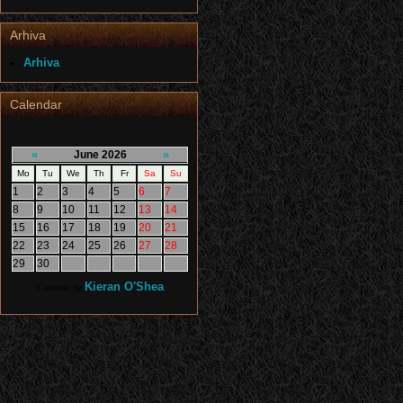
Arhiva
Arhiva
Calendar
«
»
June 2026
Mo
Tu
We
Th
Fr
Sa
Su
1
2
3
4
5
6
7
8
9
10
11
12
13
14
15
16
17
18
19
20
21
22
23
24
25
26
27
28
29
30
Kieran O'Shea
Calendar by