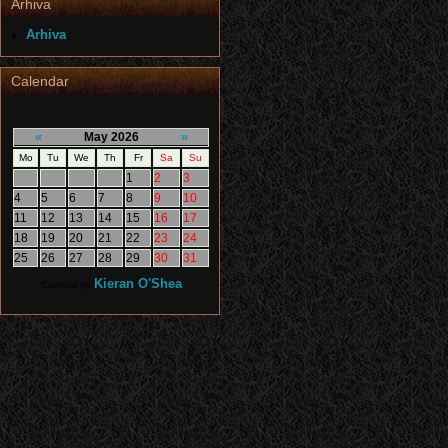
Arhiva
Arhiva
Calendar
«
»
May 2026
Mo
Tu
We
Th
Fr
Sa
Su
1
2
3
4
5
6
7
8
9
10
11
12
13
14
15
16
17
18
19
20
21
22
23
24
25
26
27
28
29
30
31
Kieran O'Shea
Calendar by