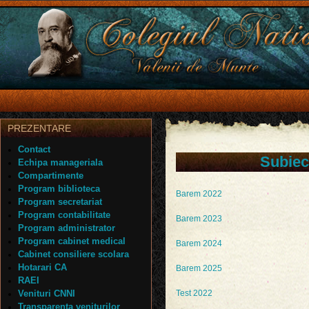
PREZENTARE
Contact
Subiec
Echipa manageriala
Compartimente
Program biblioteca
Barem 2022
Program secretariat
Program contabilitate
Barem 2023
Program administrator
Program cabinet medical
Barem 2024
Cabinet consiliere scolara
Hotarari CA
Barem 2025
RAEI
Venituri CNNI
Test 2022
Transparenta veniturilor