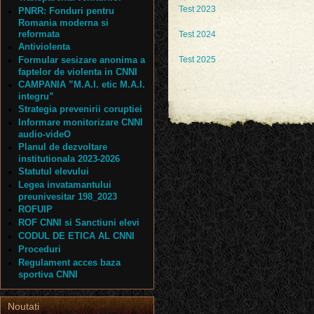
Test 2023
PNRR: Fonduri pentru
Romania moderna si
reformata
Test 2024
Antiviolenta
Formular sesizare anonima a
Test 2025
faptelor de violenta in CNNI
CAMPANIA ”M.A.I. etic M.A.I.
integru”
Strategia prevenirii coruptiei
Informare monitorizare CNNI
audio-videO
Planul de dezvoltare
institutionala 2023-2026
Statutul elevului
Legea invatamantului
preunivesitar 198_2023
ROFUIP
ROF CNNI si Sanctiuni elevi
CODUL DE ETICA AL CNNI
Proceduri
Regulament acces baza
sportiva CNNI
Noutati