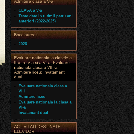
Admitere clasa a V-a
CLASA a V-a
Teste date in ultimii patru ani
anteriori (2022-2025)
Bacalaureat
2026
Evaluare nationala la clasele a
II-a, a IV-a si a VI-a; Evaluare
nationala clasa a VIII-a;
Admitere liceu; Invatamant
dual
Evaluare nationala clasa a
VIII
Admitere liceu
Evaluare nationala la clasa a
VI-a
Invatamant dual
ACTIVITATI DESTINATE
ELEVILOR