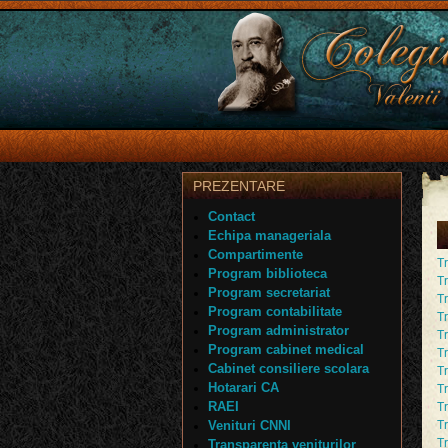
PREZENTARE
Contact
Echipa manageriala
Compartimente
Tr
Program biblioteca
T
Program secretariat
Tr
Program contabilitate
T
Program administrator
Tr
Program cabinet medical
T
Cabinet consiliere scolara
Tr
Hotarari CA
T
RAEI
Tr
Venituri CNNI
T
Tr
Transparenta veniturilor