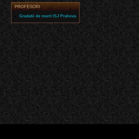
PROFESORI
Gradatii de merit ISJ Prahova