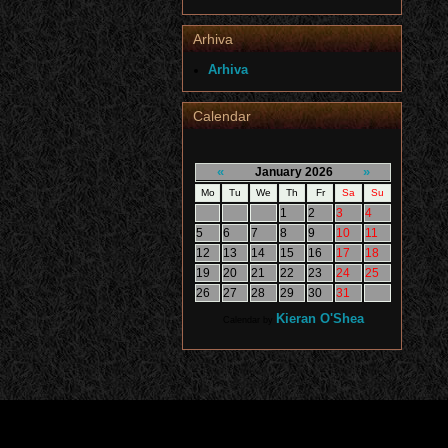
Arhiva
Arhiva
Calendar
«
»
January 2026
Mo
Tu
We
Th
Fr
Sa
Su
1
2
3
4
5
6
7
8
9
10
11
12
13
14
15
16
17
18
19
20
21
22
23
24
25
26
27
28
29
30
31
Kieran O'Shea
Calendar by