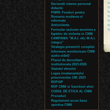
T
Declaratii interes personal
Tr
didactic
T
PNRR: Fonduri pentru
Romania moderna si
Tr
reformata
T
Antiviolenta
Tr
Formular sesizare anonima a
T
faptelor de violenta in CNNI
CAMPANIA ”M.A.I. etic M.A.I.
integru”
Strategia prevenirii coruptiei
Informare monitorizare CNNI
audio-videO
Planul de dezvoltare
institutionala 2023-2026
Statutul elevului
Legea invatamantului
preunivesitar 198_2023
ROFUIP
ROF CNNI si Sanctiuni elevi
CODUL DE ETICA AL CNNI
Proceduri
Regulament acces baza
sportiva CNNI