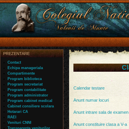
PREZENTARE
Contact
Cl
Echipa manageriala
Compartimente
Program biblioteca
Program secretariat
Calendar testare
Program contabilitate
Program administrator
Anunt numar locuri
Program cabinet medical
Cabinet consiliere scolara
Hotarari CA
Anunt intrare sala de examen
RAEI
Venituri CNNI
Anunt constituire clasa a V-a
Transparenta veniturilor