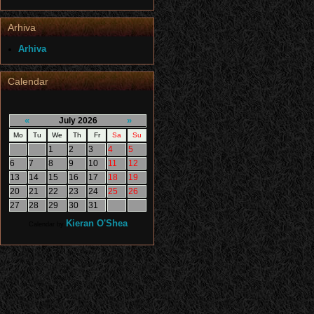
Arhiva
Arhiva
Calendar
«
»
July 2026
Mo
Tu
We
Th
Fr
Sa
Su
1
2
3
4
5
6
7
8
9
10
11
12
13
14
15
16
17
18
19
20
21
22
23
24
25
26
27
28
29
30
31
Kieran O'Shea
Calendar by