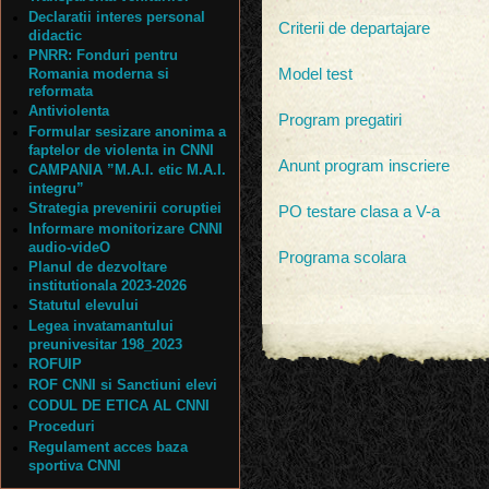
Declaratii interes personal
Criterii de departajare
didactic
PNRR: Fonduri pentru
Romania moderna si
Model test
reformata
Antiviolenta
Program pregatiri
Formular sesizare anonima a
faptelor de violenta in CNNI
Anunt program inscriere
CAMPANIA ”M.A.I. etic M.A.I.
integru”
Strategia prevenirii coruptiei
PO testare clasa a V-a
Informare monitorizare CNNI
audio-videO
Programa scolara
Planul de dezvoltare
institutionala 2023-2026
Statutul elevului
Legea invatamantului
preunivesitar 198_2023
ROFUIP
ROF CNNI si Sanctiuni elevi
CODUL DE ETICA AL CNNI
Proceduri
Regulament acces baza
sportiva CNNI