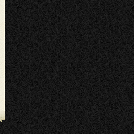
Prof. biologie
rof. geografie
rof. geografie
Prof. ed. fizică
Prof. ed. fizică
rof. ed. vizuală
of. ed. muzicală
. ed. tehnologică