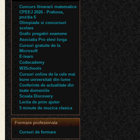
Prof. istorie
Concurs Itinerarii matematice
CPEEJ 2026 - Prahova,
poziția 6
Prof. istorie
Olimpiade si concursuri
scolare
f .şt. soc. umane
Grafic pregatiri examene
Asociatia Pro elevi Iorga
f .şt. soc. umane
Cursuri gratuite de la
Microsoft
f.econ.-antepren.
E-learn
Codecademy
rof.psihologie
W3Schools
Cursuri online de la cele mai
Prof. religie
bune universitati din lume
Conferinte de actualitate din
Prof. religie
toate domeniile
Scoala Discovery
of. matematică
Lectia de prim ajutor
5 minute de muzica clasica
of. matematică
of. matematică
Formare profesionala
Cursuri de formare
of. matematică