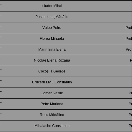
Istudor Mihai
Posea Ionuț Mădălin
Vulpe Petre
Pro
Florea Mihaela
Pro
Marin Irina Elena
Pro
Nicolae Elena Roxana
P
Cocoşilă George
Cruceru Liviu Constantin
Coman Vasile
Pr
Petre Mariana
Pr
Rusu Mădălina
Pr
Mihalache Constantin
Pr