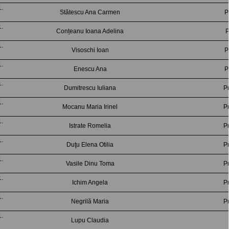
Stătescu Ana Carmen
P
Conțeanu Ioana Adelina
P
Visoschi Ioan
P
Enescu Ana
P
Dumitrescu Iuliana
Pr
Mocanu Maria Irinel
Pr
Istrate Romelia
Pr
Duţu Elena Otilia
Pr
Vasile Dinu Toma
Pr
Ichim Angela
Pr
Negrilă Maria
Pr
Lupu Claudia