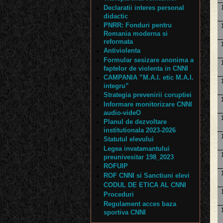
Declaratii interes personal
didactic
PNRR: Fonduri pentru
Romania moderna si
reformata
Antiviolenta
Formular sesizare anonima a
faptelor de violenta in CNNI
CAMPANIA ”M.A.I. etic M.A.I.
integru”
Strategia prevenirii coruptiei
Informare monitorizare CNNI
audio-videO
Planul de dezvoltare
institutionala 2023-2026
Statutul elevului
Legea invatamantului
preunivesitar 198_2023
ROFUIP
ROF CNNI si Sanctiuni elevi
CODUL DE ETICA AL CNNI
Proceduri
Regulament acces baza
sportiva CNNI