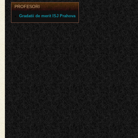
rof. informatică
PROFESORI
Gradatii de merit ISJ Prahova
rof. informatică
rof. informatică
Prof.TIC
Prof. fizică
Prof. fizică
Prof. fizică
Prof. fizică
Prof.chimie
Prof.chimie
Prof. biologie
Prof. biologie