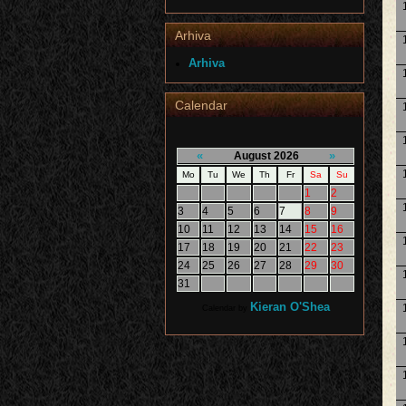
Arhiva
Arhiva
Calendar
«
»
August 2026
Mo
Tu
We
Th
Fr
Sa
Su
1
2
3
4
5
6
7
8
9
10
11
12
13
14
15
16
17
18
19
20
21
22
23
24
25
26
27
28
29
30
31
Kieran O'Shea
Calendar by