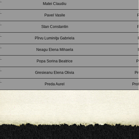
Matei Claudiu
Pavel Vasile
P
Stan Constantin
P
Pîrvu Luminiţa Gabriela
Neagu Elena Mihaela
Popa Sorina Beatrice
P
Gresieanu Elena Olivia
Pr
Preda Aurel
Prof