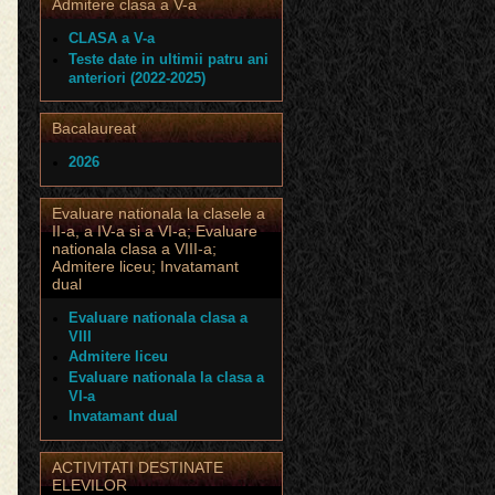
Admitere clasa a V-a
rof. lb. română
CLASA a V-a
Teste date in ultimii patru ani
rof. lb română
anteriori (2022-2025)
rof. lb. română
Bacalaureat
rof. lb. română
2026
of . lb. engleză
Evaluare nationala la clasele a
II-a, a IV-a si a VI-a; Evaluare
of . lb. engleză
nationala clasa a VIII-a;
Admitere liceu; Invatamant
of . lb. engleză
dual
of . lb. engleză
Evaluare nationala clasa a
VIII
of. lb. franceză
Admitere liceu
Evaluare nationala la clasa a
of. lb. franceză
VI-a
Invatamant dual
of. lb. franceză
ACTIVITATI DESTINATE
Prof. istorie
ELEVILOR