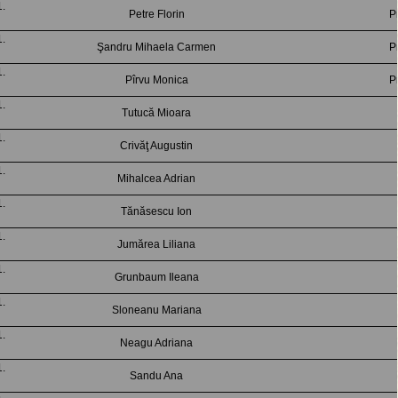
Petre Florin
P
Şandru Mihaela Carmen
P
Pîrvu Monica
P
Tutucă Mioara
Crivăţ Augustin
Mihalcea Adrian
Tănăsescu Ion
Jumărea Liliana
Grunbaum Ileana
Sloneanu Mariana
Neagu Adriana
Sandu Ana