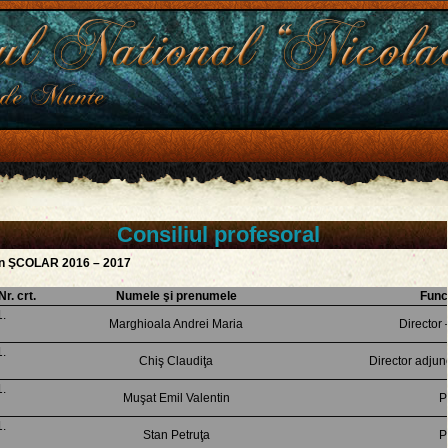
Consiliul profesoral
n Ş
COLAR 2016 – 2017
Nr. crt.
Numele şi prenumele
Funcţ
Marghioala Andrei Maria
Director
Chiş Claudiţa
Director adjun
Muşat Emil Valentin
P
Stan Petruţa
P