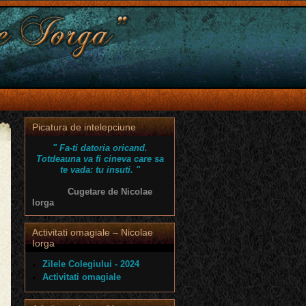
Picatura de intelepciune
" Fa-ti datoria oricand.
Totdeauna va fi cineva care sa
te vada: tu insuti. "
Cugetare de Nicolae
ia / Specialitatea
Iorga
 – profesor matematică
Activitati omagiale – Nicolae
Iorga
ct – profesor limba franceză
Zilele Colegiului - 2024
rof. lb. română
Activitati omagiale
rof. lb. română