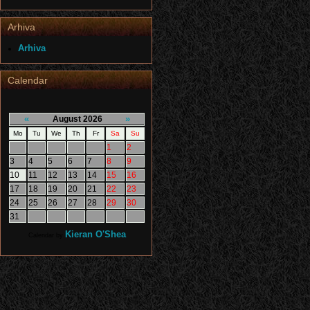
Arhiva
Arhiva
Calendar
«
»
August 2026
Mo
Tu
We
Th
Fr
Sa
Su
1
2
3
4
5
6
7
8
9
10
11
12
13
14
15
16
17
18
19
20
21
22
23
24
25
26
27
28
29
30
31
Kieran O'Shea
Calendar by