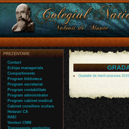
PREZENTARE
Contact
GRADA
Echipa manageriala
Compartimente
Gradatie de merit sesiunea 202
Program biblioteca
Program secretariat
Program contabilitate
Program administrator
Program cabinet medical
Cabinet consiliere scolara
Hotarari CA
RAEI
Venituri CNNI
Transparenta veniturilor