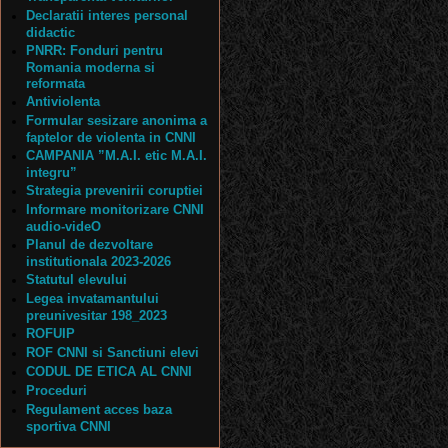
Declaratii interes personal
didactic
PNRR: Fonduri pentru
Romania moderna si
reformata
Antiviolenta
Formular sesizare anonima a
faptelor de violenta in CNNI
CAMPANIA ”M.A.I. etic M.A.I.
integru”
Strategia prevenirii coruptiei
Informare monitorizare CNNI
audio-videO
Planul de dezvoltare
institutionala 2023-2026
Statutul elevului
Legea invatamantului
preunivesitar 198_2023
ROFUIP
ROF CNNI si Sanctiuni elevi
CODUL DE ETICA AL CNNI
Proceduri
Regulament acces baza
sportiva CNNI