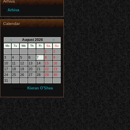
Arhiva
Arhiva
Calendar
«
»
August 2026
Mo
Tu
We
Th
Fr
Sa
Su
1
2
3
4
5
6
7
8
9
10
11
12
13
14
15
16
17
18
19
20
21
22
23
24
25
26
27
28
29
30
31
Kieran O'Shea
Calendar by