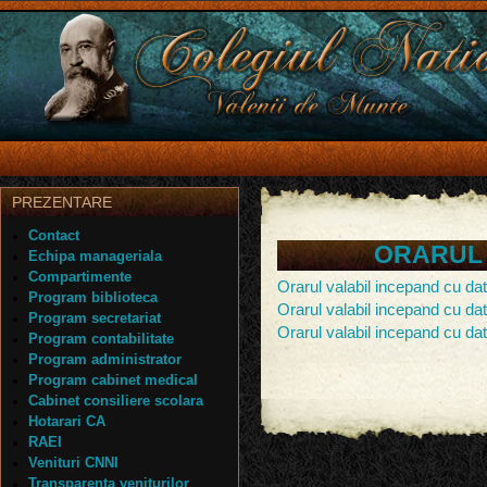
PREZENTARE
Contact
ORARUL 
Echipa manageriala
Compartimente
Orarul valabil incepand cu da
Program biblioteca
Orarul valabil incepand cu da
Program secretariat
Orarul valabil incepand cu da
Program contabilitate
Program administrator
Program cabinet medical
Cabinet consiliere scolara
Hotarari CA
RAEI
Venituri CNNI
Transparenta veniturilor