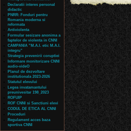
Declaratii interes personal
didactic
PNRR: Fonduri pentru
Romania moderna si
reformata
Antiviolenta
Formular sesizare anonima a
faptelor de violenta in CNNI
CAMPANIA ”M.A.I. etic M.A.I.
integru”
Strategia prevenirii coruptiei
Informare monitorizare CNNI
audio-videO
Planul de dezvoltare
institutionala 2023-2026
Statutul elevului
Legea invatamantului
preunivesitar 198_2023
ROFUIP
ROF CNNI si Sanctiuni elevi
CODUL DE ETICA AL CNNI
Proceduri
Regulament acces baza
sportiva CNNI