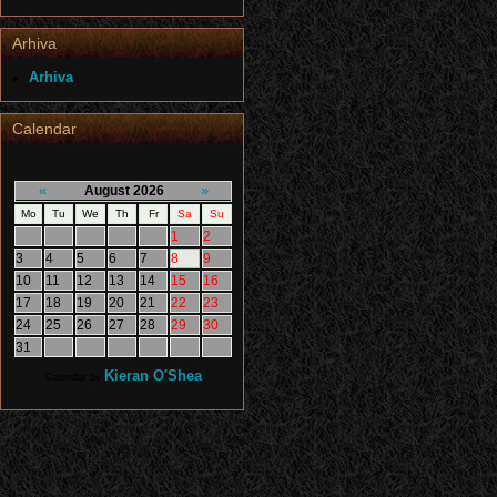
Arhiva
Arhiva
Calendar
«
»
August 2026
Mo
Tu
We
Th
Fr
Sa
Su
1
2
3
4
5
6
7
8
9
10
11
12
13
14
15
16
17
18
19
20
21
22
23
24
25
26
27
28
29
30
31
Kieran O'Shea
Calendar by