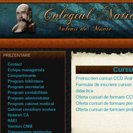
PREZENTARE
Contact
Cursu
Echipa manageriala
Compartimente
Preinscrieri cursuri CCD Prah
Program biblioteca
Formular de inscriere cursur
Program secretariat
didactica
Program contabilitate
Oferta cursuri de formare C
Program administrator
Oferta cursuri de formare pers
Program cabinet medical
Cabinet consiliere scolara
Oferta cursuri de formare pro
Hotarari CA
RAEI
Venituri CNNI
Transparenta veniturilor