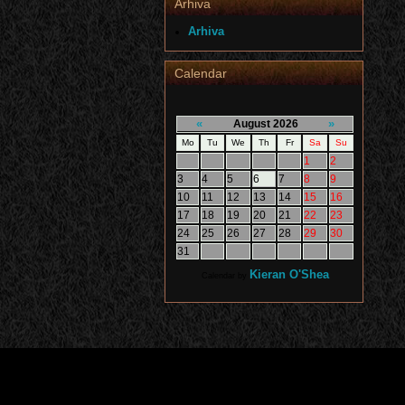
Arhiva
Arhiva
Calendar
«
»
August 2026
Mo
Tu
We
Th
Fr
Sa
Su
1
2
3
4
5
6
7
8
9
10
11
12
13
14
15
16
17
18
19
20
21
22
23
24
25
26
27
28
29
30
31
Kieran O'Shea
Calendar by