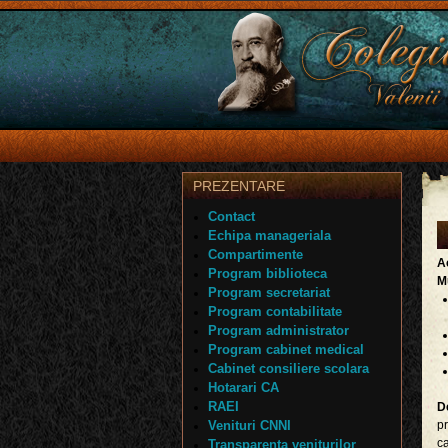
PREZENTARE
Contact
Echipa manageriala
Compartimente
Ac
Program biblioteca
M
Program secretariat
Program contabilitate
Program administrator
Program cabinet medical
Cabinet consiliere scolara
Hotarari CA
RAEI
De
Venituri CNNI
pr
ca
Transparenta veniturilor