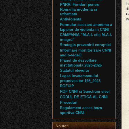
in
PNRR: Fonduri pentru
di
Romania moderna si
reformata
C
Antiviolenta
I
Formular sesizare anonima a
faptelor de violenta in CNNI
CAMPANIA ”M.A.I. etic M.A.I.
integru”
Strategia prevenirii coruptiei
Informare monitorizare CNNI
audio-videO
Planul de dezvoltare
institutionala 2023-2026
Statutul elevului
Legea invatamantului
preunivesitar 198_2023
ROFUIP
ROF CNNI si Sanctiuni elevi
CODUL DE ETICA AL CNNI
Proceduri
Regulament acces baza
sportiva CNNI
Noutati