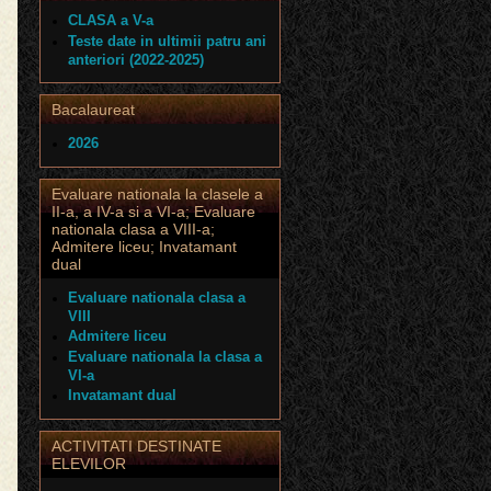
CLASA a V-a
Teste date in ultimii patru ani
anteriori (2022-2025)
Bacalaureat
2026
Evaluare nationala la clasele a
II-a, a IV-a si a VI-a; Evaluare
nationala clasa a VIII-a;
Admitere liceu; Invatamant
dual
Evaluare nationala clasa a
VIII
Admitere liceu
Evaluare nationala la clasa a
VI-a
Invatamant dual
ACTIVITATI DESTINATE
ELEVILOR