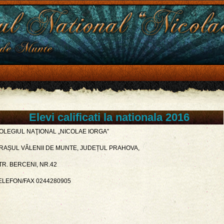
Elevi calificati la nationala 2016
OLEGIUL NAŢIONAL „NICOLAE IORGA”
RAȘUL VĂLENII DE MUNTE, JUDEȚUL PRAHOVA,
TR. BERCENI, NR.42
ELEFON/FAX 0244280905