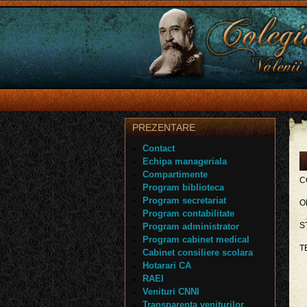
PREZENTARE
Contact
Echipa manageriala
Compartimente
C
Program biblioteca
Program secretariat
O
Program contabilitate
S
Program administrator
Program cabinet medical
T
Cabinet consiliere scolara
Hotarari CA
RAEI
Venituri CNNI
Transparenta veniturilor