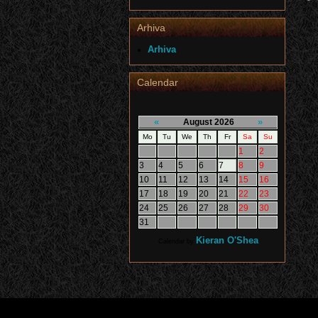
Arhiva
Arhiva
Calendar
«
»
August 2026
Mo
Tu
We
Th
Fr
Sa
Su
1
2
3
4
5
6
7
8
9
10
11
12
13
14
15
16
17
18
19
20
21
22
23
24
25
26
27
28
29
30
31
Kieran O'Shea
Calendar by