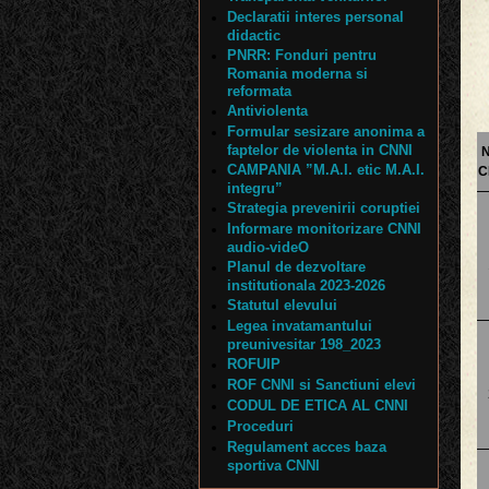
Declaratii interes personal
didactic
PNRR: Fonduri pentru
Romania moderna si
reformata
Antiviolenta
Formular sesizare anonima a
faptelor de violenta in CNNI
N
CAMPANIA ”M.A.I. etic M.A.I.
C
integru”
Strategia prevenirii coruptiei
Informare monitorizare CNNI
audio-videO
Planul de dezvoltare
institutionala 2023-2026
Statutul elevului
Legea invatamantului
preunivesitar 198_2023
ROFUIP
ROF CNNI si Sanctiuni elevi
CODUL DE ETICA AL CNNI
Proceduri
Regulament acces baza
sportiva CNNI