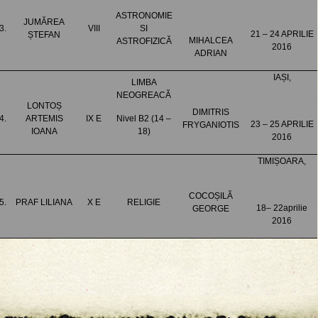
ASTRONOMIE
JUMĂREA
3.
VIII
SI
21 – 24 APRILIE
ȘTEFAN
MIHALCEA
ASTROFIZICĂ
2016
ADRIAN
IAȘI,
LIMBA
NEOGREACĂ
LONTOȘ
DIMITRIS
4.
ARTEMIS
IX E
Nivel B2 (14 –
23 – 25 APRILIE
FRYGANIOTIS
IOANA
18)
2016
TIMIȘOARA,
COCOȘILĂ
5.
PRAF LILIANA
X E
RELIGIE
18– 22aprilie
GEORGE
2016