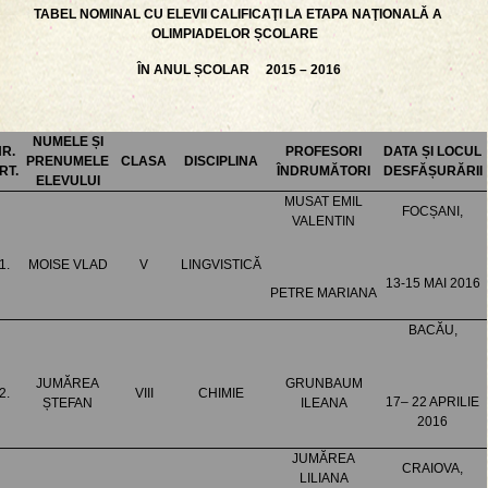
TABEL NOMINAL CU ELEVII CALIFICAŢI LA ETAPA NAŢIONALǍ A
OLIMPIADELOR ȘCOLARE
ÎN ANUL ȘCOLAR 2015 – 2016
NUMELE ȘI
R.
PROFESORI
DATA ȘI LOCUL
PRENUMELE
CLASA
DISCIPLINA
RT.
ÎNDRUMĂTORI
DESFĂȘURĂRII
ELEVULUI
MUSAT EMIL
FOCȘANI,
VALENTIN
1.
MOISE VLAD
V
LINGVISTICĂ
13-15 MAI 2016
PETRE MARIANA
BACĂU,
JUMĂREA
GRUNBAUM
2.
VIII
CHIMIE
17– 22 APRILIE
ȘTEFAN
ILEANA
2016
JUMĂREA
CRAIOVA,
LILIANA