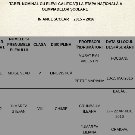
TABEL NOMINAL CU ELEVII CALIFICAŢI LA ETAPA NAŢIONALǍ A
OLIMPIADELOR ȘCOLARE
ÎN ANUL ȘCOLAR 2015 – 2016
NUMELE ȘI
R.
PROFESORI
DATA ȘI LOCUL
PRENUMELE
CLASA
DISCIPLINA
RT.
ÎNDRUMĂTORI
DESFĂȘURĂRII
ELEVULUI
MUSAT EMIL
FOCȘANI,
VALENTIN
1.
MOISE VLAD
V
LINGVISTICĂ
13-15 MAI 2016
PETRE MARIANA
BACĂU,
JUMĂREA
GRUNBAUM
2.
VIII
CHIMIE
17– 22 APRILIE
ȘTEFAN
ILEANA
2016
JUMĂREA
CRAIOVA,
LILIANA