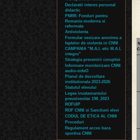
Declaratii interes personal
didactic
PNRR: Fonduri pentru
Romania moderna si
reformata
Antiviolenta
Formular sesizare anonima a
faptelor de violenta in CNNI
N
CAMPANIA ”M.A.I. etic M.A.I.
C
integru”
Strategia prevenirii coruptiei
Informare monitorizare CNNI
audio-videO
Planul de dezvoltare
institutionala 2023-2026
Statutul elevului
Legea invatamantului
preunivesitar 198_2023
ROFUIP
ROF CNNI si Sanctiuni elevi
CODUL DE ETICA AL CNNI
Proceduri
Regulament acces baza
sportiva CNNI