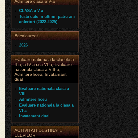
Admitere clasa a V-a
CLASA a V-a
Teste date in ultimii patru ani
anteriori (2022-2025)
Bacalaureat
2026
Evaluare nationala la clasele a
II-a, a IV-a si a VI-a; Evaluare
nationala clasa a VIII-a;
Admitere liceu; Invatamant
dual
Evaluare nationala clasa a
VIII
Admitere liceu
Evaluare nationala la clasa a
VI-a
Invatamant dual
ACTIVITATI DESTINATE
ELEVILOR