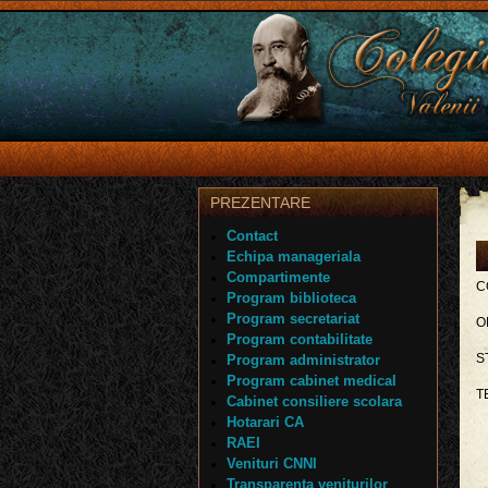
PREZENTARE
Contact
Echipa manageriala
Compartimente
C
Program biblioteca
Program secretariat
O
Program contabilitate
S
Program administrator
Program cabinet medical
T
Cabinet consiliere scolara
Hotarari CA
RAEI
Venituri CNNI
Transparenta veniturilor