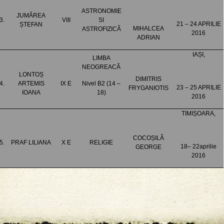
ASTRONOMIE
JUMĂREA
3.
VIII
SI
21 – 24 APRILIE
ȘTEFAN
MIHALCEA
ASTROFIZICĂ
2016
ADRIAN
IAȘI,
LIMBA
NEOGREACĂ
LONTOȘ
DIMITRIS
4.
ARTEMIS
IX E
Nivel B2 (14 –
23 – 25 APRILIE
FRYGANIOTIS
IOANA
18)
2016
TIMIȘOARA,
COCOȘILĂ
5.
PRAF LILIANA
X E
RELIGIE
18– 22aprilie
GEORGE
2016