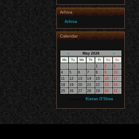
Arhiva
Arhiva
Calendar
«
»
May 2026
Mo
Tu
We
Th
Fr
Sa
Su
1
2
3
4
5
6
7
8
9
10
11
12
13
14
15
16
17
18
19
20
21
22
23
24
25
26
27
28
29
30
31
Kieran O'Shea
Calendar by