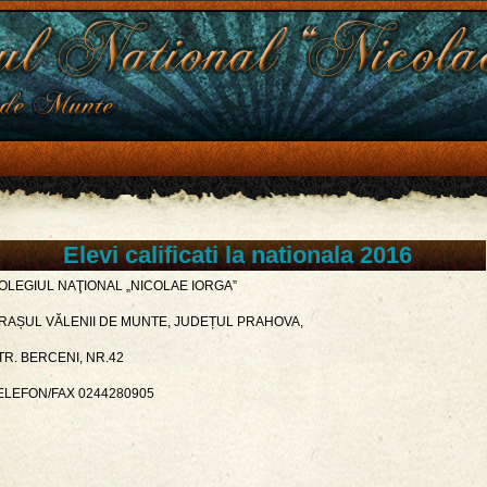
Elevi calificati la nationala 2016
OLEGIUL NAŢIONAL „NICOLAE IORGA”
RAȘUL VĂLENII DE MUNTE, JUDEȚUL PRAHOVA,
TR. BERCENI, NR.42
ELEFON/FAX 0244280905