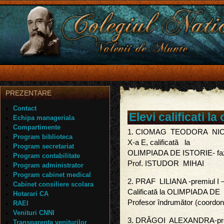
PREZENTARE
Contact
Elevi calificati l
Echipa manageriala
Compartimente
1. CIOMAG TEODORA NICOLA—
Program biblioteca
X-a E, calificată la
Program secretariat
OLIMPIADA DE ISTORIE- faz
Program contabilitate
Prof. ISTUDOR MIHAI
Program administrator
Program cabinet medical
2. PRAF LILIANA -premiul I –
Cabinet consiliere scolara
Calificată la OLIMPIADA DE 
Hotarari CA
Profesor îndrumător (coordon
RAEI
Venituri CNNI
3. DRĂGOI ALEXANDRA-premi
Transparenta veniturilor