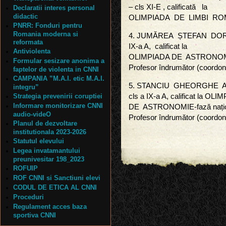
– cls XI-E , calificată la
Declaratii interes personal
didactic
OLIMPIADA DE LIMBI ROMAN
PNRR: Fonduri pentru
Romania moderna si
4. JUMĂREA ȘTEFAN DORIN- p
reformata
IX-a A, calificat la
Antiviolenta
OLIMPIADA DE ASTRONOMIE
Formular sesizare anonima a
Profesor îndrumător (coordon
faptelor de violenta in CNNI
CAMPANIA ”M.A.I. etic M.A.I.
5. STANCIU GHEORGHE ANDRE
integru”
Strategia prevenirii coruptiei
cls a IX-a A, calificat la OL
Informare monitorizare CNNI
DE ASTRONOMIE-fază națio
audio-videO
Profesor îndrumător (coordon
Planul de dezvoltare
institutionala 2023-2026
Statutul elevului
Legea invatamantului
preunivesitar 198_2023
ROFUIP
ROF CNNI si Sanctiuni elevi
CODUL DE ETICA AL CNNI
Proceduri
Regulament acces baza
sportiva CNNI