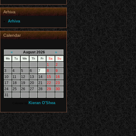
Arhiva
Arhiva
Calendar
«
»
August 2026
Mo
Tu
We
Th
Fr
Sa
Su
1
2
3
4
5
6
7
8
9
10
11
12
13
14
15
16
17
18
19
20
21
22
23
24
25
26
27
28
29
30
31
Kieran O'Shea
Calendar by