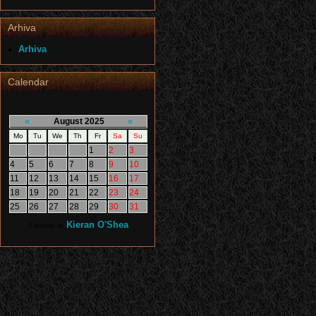
Arhiva
Arhiva
Calendar
«
»
August 2025
Mo
Tu
We
Th
Fr
Sa
Su
1
2
3
4
5
6
7
8
9
10
11
12
13
14
15
16
17
18
19
20
21
22
23
24
25
26
27
28
29
30
31
Kieran O'Shea
Calendar by