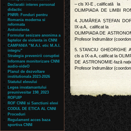
– cls XI-E , calificată la
Declaratii interes personal
didactic
OLIMPIADA DE LIMBI ROMAN
PNRR: Fonduri pentru
Romania moderna si
4. JUMĂREA ȘTEFAN DORIN- p
reformata
IX-a A, calificat la
Antiviolenta
OLIMPIADA DE ASTRONOMIE
Formular sesizare anonima a
Profesor îndrumător (coordon
faptelor de violenta in CNNI
CAMPANIA ”M.A.I. etic M.A.I.
5. STANCIU GHEORGHE ANDRE
integru”
Strategia prevenirii coruptiei
cls a IX-a A, calificat la OL
Informare monitorizare CNNI
DE ASTRONOMIE-fază națio
audio-videO
Profesor îndrumător (coordon
Planul de dezvoltare
institutionala 2023-2026
Statutul elevului
Legea invatamantului
preunivesitar 198_2023
ROFUIP
ROF CNNI si Sanctiuni elevi
CODUL DE ETICA AL CNNI
Proceduri
Regulament acces baza
sportiva CNNI