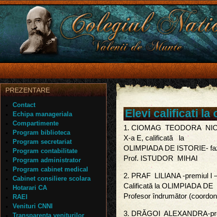
PREZENTARE
Contact
Elevi calificati l
Echipa manageriala
Compartimente
1. CIOMAG TEODORA NICOLA—
Program biblioteca
X-a E, calificată la
Program secretariat
OLIMPIADA DE ISTORIE- faz
Program contabilitate
Prof. ISTUDOR MIHAI
Program administrator
Program cabinet medical
2. PRAF LILIANA -premiul I –
Cabinet consiliere scolara
Calificată la OLIMPIADA DE 
Hotarari CA
Profesor îndrumător (coordon
RAEI
Venituri CNNI
3. DRĂGOI ALEXANDRA-premi
Transparenta veniturilor