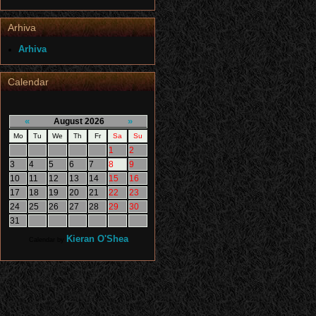
Arhiva
Arhiva
Calendar
«
»
August 2026
Mo
Tu
We
Th
Fr
Sa
Su
1
2
3
4
5
6
7
8
9
10
11
12
13
14
15
16
17
18
19
20
21
22
23
24
25
26
27
28
29
30
31
Kieran O'Shea
Calendar by