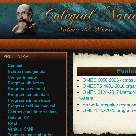
PREZENTARE
Contact
Evalu
Echipa manageriala
Compartimente
OMEC 6058-2025 desfasura
Program biblioteca
OMECTS 4801-2010 organi
Program secretariat
OMEN 3124-2017 Metodologi
Program contabilitate
invatare
Program administrator
Procedura-egalizare-sans
Program cabinet medical
OME 4730-2022 programe
Cabinet consiliere scolara
Hotarari CA
RAEI
Venituri CNNI
Transparenta veniturilor