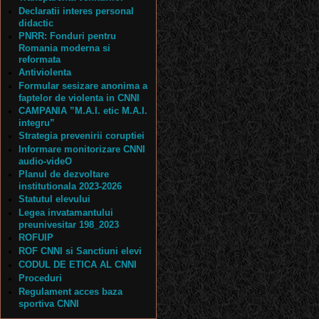
Declaratii interes personal
didactic
PNRR: Fonduri pentru
Romania moderna si
reformata
Antiviolenta
Formular sesizare anonima a
faptelor de violenta in CNNI
CAMPANIA ”M.A.I. etic M.A.I.
integru”
Strategia prevenirii coruptiei
Informare monitorizare CNNI
audio-videO
Planul de dezvoltare
institutionala 2023-2026
Statutul elevului
Legea invatamantului
preunivesitar 198_2023
ROFUIP
ROF CNNI si Sanctiuni elevi
CODUL DE ETICA AL CNNI
Proceduri
Regulament acces baza
sportiva CNNI