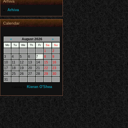
Arhiva
Arhiva
Calendar
«
»
August 2026
Mo
Tu
We
Th
Fr
Sa
Su
1
2
3
4
5
6
7
8
9
10
11
12
13
14
15
16
17
18
19
20
21
22
23
24
25
26
27
28
29
30
31
Kieran O'Shea
Calendar by