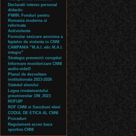
Declaratii interes personal
didactic
PNRR: Fonduri pentru
Romania moderna si
reformata
Antiviolenta
Formular sesizare anonima a
faptelor de violenta in CNNI
CAMPANIA ”M.A.I. etic M.A.I.
integru”
Strategia prevenirii coruptiei
Informare monitorizare CNNI
audio-videO
Planul de dezvoltare
institutionala 2023-2026
Statutul elevului
Legea invatamantului
preunivesitar 198_2023
ROFUIP
ROF CNNI si Sanctiuni elevi
CODUL DE ETICA AL CNNI
Proceduri
Regulament acces baza
sportiva CNNI