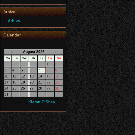
Arhiva
Arhiva
Calendar
«
»
August 2026
Mo
Tu
We
Th
Fr
Sa
Su
1
2
3
4
5
6
7
8
9
10
11
12
13
14
15
16
17
18
19
20
21
22
23
24
25
26
27
28
29
30
31
Kieran O'Shea
Calendar by