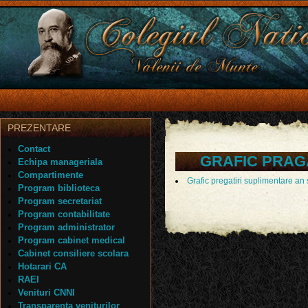
PREZENTARE
Contact
GRAFIC PRAG
Echipa manageriala
Compartimente
Grafic pregatiri suplimentare a
Program biblioteca
Program secretariat
Program contabilitate
Program administrator
Program cabinet medical
Cabinet consiliere scolara
Hotarari CA
RAEI
Venituri CNNI
Transparenta veniturilor