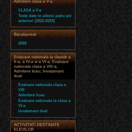
Admitere clasa a V-a
CLASA a V-a
Teste date in ultimii patru ani
anteriori (2022-2025)
Bacalaureat
2026
Evaluare nationala la clasele a
II-a, a IV-a si a VI-a; Evaluare
nationala clasa a VIII-a;
Admitere liceu; Invatamant
dual
Evaluare nationala clasa a
VIII
Admitere liceu
Evaluare nationala la clasa a
VI-a
Invatamant dual
ACTIVITATI DESTINATE
ELEVILOR