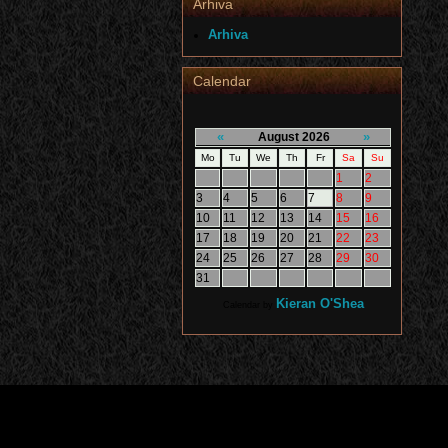
Arhiva
Arhiva
Calendar
«
»
August 2026
Mo
Tu
We
Th
Fr
Sa
Su
1
2
3
4
5
6
7
8
9
10
11
12
13
14
15
16
17
18
19
20
21
22
23
24
25
26
27
28
29
30
31
Kieran O'Shea
Calendar by